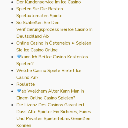
Der Kundenservice Im Ice Casino
Spielen Sie Die Besten
Spielautomaten Spiele
So Schließen Sie Den
Verifizierungsprozess Bei Ice Casino In
Deutschland Ab
Online Casino In Österreich ➢ Spielen
Sie Ice Casino Online
kann Ich Bei Ice Casino Kostenlos
Spielen?
Welche Casino Spiele Bietet Ice
Casino An?
Roulette
ab Welchem Alter Kann Man In
Einem Online Casino Spielen?
Die Lizenz Des Casinos Garantiert,
Dass Alle Spieler Ein Sicheres, Faires
Und Privates Spielerlebnis Genießen
Können