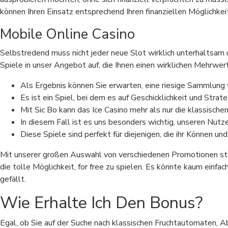
können Ihren Einsatz entsprechend Ihren finanziellen Möglichk
Mobile Online Casino
Selbstredend muss nicht jeder neue Slot wirklich unterhaltsam 
Spiele in unser Angebot auf, die Ihnen einen wirklichen Mehrwer
Als Ergebnis können Sie erwarten, eine riesige Sammlung v
Es ist ein Spiel, bei dem es auf Geschicklichkeit und Stra
Mit Sic Bo kann das Ice Casino mehr als nur die klassische
In diesem Fall ist es uns besonders wichtig, unseren Nutz
Diese Spiele sind perfekt für diejenigen, die ihr Können u
Mit unserer großen Auswahl von verschiedenen Promotionen stelle
die tolle Möglichkeit, for free zu spielen. Es könnte kaum einfa
gefällt.
Wie Erhalte Ich Den Bonus?
Egal, ob Sie auf der Suche nach klassischen Fruchtautomaten, Ab