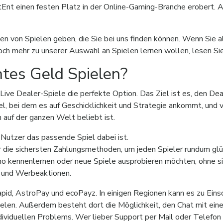
etEnt einen festen Platz in der Online-Gaming-Branche erobert. 
en von Spielen geben, die Sie bei uns finden können. Wenn Sie a
ch mehr zu unserer Auswahl an Spielen lernen wollen, lesen Sie
tes Geld Spielen?
e Live Dealer-Spiele die perfekte Option. Das Ziel ist es, den D
piel, bei dem es auf Geschicklichkeit und Strategie ankommt, und
n auf der ganzen Welt beliebt ist.
 Nutzer das passende Spiel dabei ist.
 die sichersten Zahlungsmethoden, um jeden Spieler rundum glü
sino kennenlernen oder neue Spiele ausprobieren möchten, ohne sic
i und Werbeaktionen.
 rapid, AstroPay und ecoPayz. In einigen Regionen kann es zu Ein
spielen. Außerdem besteht dort die Möglichkeit, den Chat mit e
ndividuellen Problems. Wer lieber Support per Mail oder Telefo