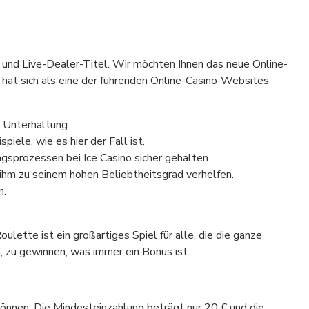
 und Live-Dealer-Titel. Wir möchten Ihnen das neue Online-
o hat sich als eine der führenden Online-Casino-Websites
e Unterhaltung.
iele, wie es hier der Fall ist.
gsprozessen bei Ice Casino sicher gehalten.
 ihm zu seinem hohen Beliebtheitsgrad verhelfen.
n.
lette ist ein großartiges Spiel für alle, die die ganze
, zu gewinnen, was immer ein Bonus ist.
önnen. Die Mindesteinzahlung beträgt nur 20 € und die