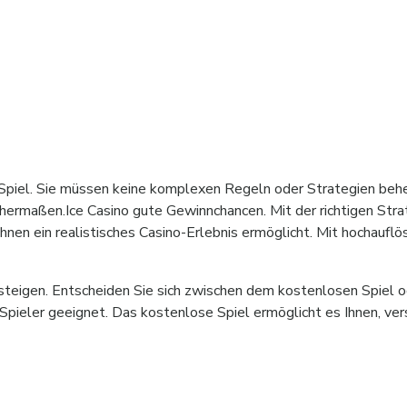
es Spiel. Sie müssen keine komplexen Regeln oder Strategien beh
ichermaßen.Ice Casino gute Gewinnchancen. Mit der richtigen Str
hnen ein realistisches Casino-Erlebnis ermöglicht. Mit hochauflö
usteigen. Entscheiden Sie sich zwischen dem kostenlosen Spiel 
Spieler geeignet. Das kostenlose Spiel ermöglicht es Ihnen, ver