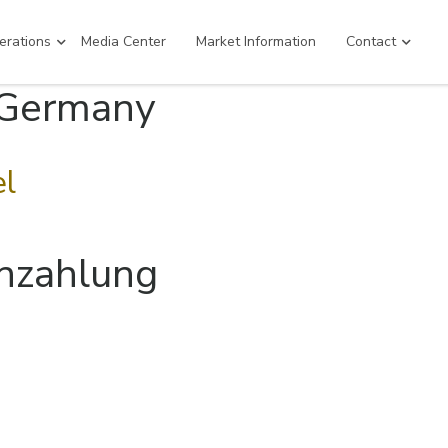
erations
Media Center
Market Information
Contact
 Germany
el
inzahlung