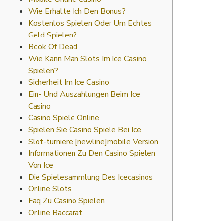
Wie Erhalte Ich Den Bonus?
Kostenlos Spielen Oder Um Echtes
Geld Spielen?
Book Of Dead
Wie Kann Man Slots Im Ice Casino
Spielen?
Sicherheit Im Ice Casino
Ein- Und Auszahlungen Beim Ice
Casino
Casino Spiele Online
Spielen Sie Casino Spiele Bei Ice
Slot-turniere [newline]mobile Version
Informationen Zu Den Casino Spielen
Von Ice
Die Spielesammlung Des Icecasinos
Online Slots
Faq Zu Casino Spielen
Online Baccarat