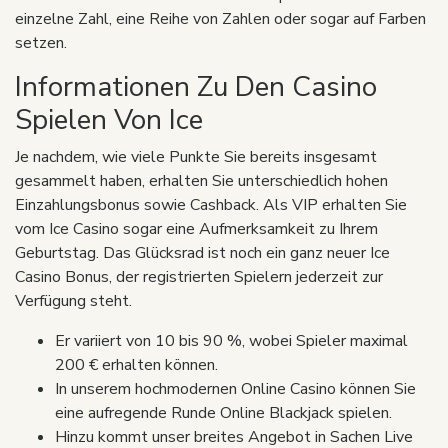
einzelne Zahl, eine Reihe von Zahlen oder sogar auf Farben
setzen.
Informationen Zu Den Casino
Spielen Von Ice
Je nachdem, wie viele Punkte Sie bereits insgesamt
gesammelt haben, erhalten Sie unterschiedlich hohen
Einzahlungsbonus sowie Cashback. Als VIP erhalten Sie
vom Ice Casino sogar eine Aufmerksamkeit zu Ihrem
Geburtstag. Das Glücksrad ist noch ein ganz neuer Ice
Casino Bonus, der registrierten Spielern jederzeit zur
Verfügung steht.
Er variiert von 10 bis 90 %, wobei Spieler maximal
200 € erhalten können.
In unserem hochmodernen Online Casino können Sie
eine aufregende Runde Online Blackjack spielen.
Hinzu kommt unser breites Angebot in Sachen Live