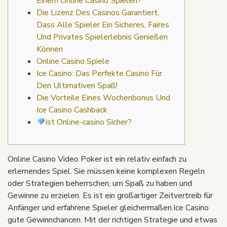
Einem Online Casino Spielen?
Die Lizenz Des Casinos Garantiert,
Dass Alle Spieler Ein Sicheres, Faires
Und Privates Spielerlebnis Genießen
Können
Online Casino Spiele
Ice Casino: Das Perfekte Casino Für
Den Ultimativen Spaß!
Die Vorteile Eines Wochenbonus Und
Ice Casino Cashback
ist Online-casino Sicher?
Online Casino Video Poker ist ein relativ einfach zu
erlernendes Spiel. Sie müssen keine komplexen Regeln
oder Strategien beherrschen, um Spaß zu haben und
Gewinne zu erzielen. Es ist ein großartiger Zeitvertreib für
Anfänger und erfahrene Spieler gleichermaßen.Ice Casino
gute Gewinnchancen. Mit der richtigen Strategie und etwas