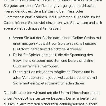
Um sich etwas vom Ice Casino auszahlen zu lassen, werden
Sie gebeten, einen Verifizierungsvorgang zu durchlaufen.
Hierzu genügt es, dem Ice Casino den Pass oder
Führerschein einzuscannen und zukommen zu lassen. Im Ice
Casino können Sie so viel einzahlen, wie Sie wollen und sich
ebenso viel auch auszahlen lassen.
Wenn Sie auf der Suche nach einem Online Casino mit
einer riesigen Auswahl von Spielen sind, ist unsere
Plattform garantiert die richtige Adresse!
Es ist für Spieler geeignet, die die Spannung des
Gewinnens erleben möchten und bereit sind, ihre
Glückssträhne zu verfolgen.
Diese gibt es mit jedem möglichen Thema und in
allen Variationen und jeder Volatilität, daher ist mit
Sicherheit ein Spielautomat für jeden dabei.
Deshalb arbeiten wir rund um die Uhr mit Hochdruck daran,
unser Angebot weiter zu verbessern. Daher arbeiten wir
ausschließlich mit den sichersten Zahlungsdienstleistern