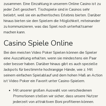
zusammen. Eine Einzahlung in unserem Online Casino ist zu
jeder Zeit gesichert. Tischspiele sind in Casinos sehr
beliebt, weil sie ein authentisches Erlebnis bieten. Darüber
hinaus bieten sie den Spielern die Möglichkeit, miteinander
zu kommunizieren, was das Spiel noch unterhaltsamer
machen kann.
Casino Spiele Online
Bei den meisten Video Poker Spielen können die Spieler
eine Auszahlung erhalten, wenn sie mindestens ein Paar
oder besser haben. Darüber hinaus gibt es auch spezielle
Jackpots für bestimmte hochrangige Hände, wie z. Mit
seinem einfachen Spielablauf und dem hohen Maß an Action
ist Video Poker ein Favorit unter Casino-Spielern.
Mit unserer großen Auswahl von verschiedenen
Promotionen stellen wir sicher, dass unsere Nutzer
jederzeit von attraktiven Boni profitieren können.