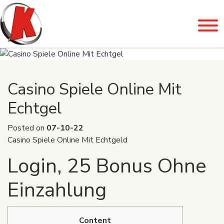
Casino Spiele Online Mit
Echtgel
Posted on
07-10-22
Casino Spiele Online Mit Echtgeld
Login, 25 Bonus Ohne
Einzahlung
Content