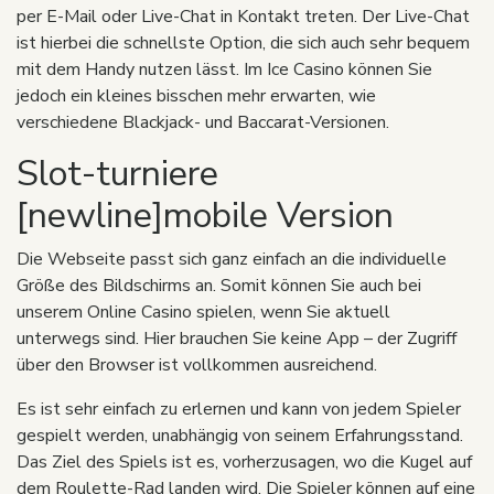
per E-Mail oder Live-Chat in Kontakt treten. Der Live-Chat
ist hierbei die schnellste Option, die sich auch sehr bequem
mit dem Handy nutzen lässt. Im Ice Casino können Sie
jedoch ein kleines bisschen mehr erwarten, wie
verschiedene Blackjack- und Baccarat-Versionen.
Slot-turniere
[newline]mobile Version
Die Webseite passt sich ganz einfach an die individuelle
Größe des Bildschirms an. Somit können Sie auch bei
unserem Online Casino spielen, wenn Sie aktuell
unterwegs sind. Hier brauchen Sie keine App – der Zugriff
über den Browser ist vollkommen ausreichend.
Es ist sehr einfach zu erlernen und kann von jedem Spieler
gespielt werden, unabhängig von seinem Erfahrungsstand.
Das Ziel des Spiels ist es, vorherzusagen, wo die Kugel auf
dem Roulette-Rad landen wird. Die Spieler können auf eine