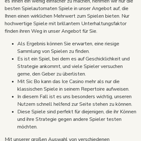
es Ihnen ein wenig einfacher zu machen, nehmen wir nur die
besten Spielautomaten Spiele in unser Angebot auf, die
Ihnen einen wirklichen Mehrwert zum Spielen bieten. Nur
hochwertige Spiele mit brillantem Unterhaltungsfaktor
finden ihren Weg in unser Angebot für Sie.
Als Ergebnis können Sie erwarten, eine riesige
Sammlung von Spielen zu finden.
Es ist ein Spiel, bei dem es auf Geschicklichkeit und
Strategie ankommt, und viele Spieler versuchen
gerne, den Geber zu überlisten.
Mit Sic Bo kann das Ice Casino mehr als nur die
klassischen Spiele in seinem Repertoire aufweisen.
In diesem Fall ist es uns besonders wichtig, unseren
Nutzern schnell helfend zur Seite stehen zu können.
Diese Spiele sind perfekt für diejenigen, die ihr Können
und ihre Strategie gegen andere Spieler testen
möchten.
Mit unserer großen Auswahl von verschiedenen