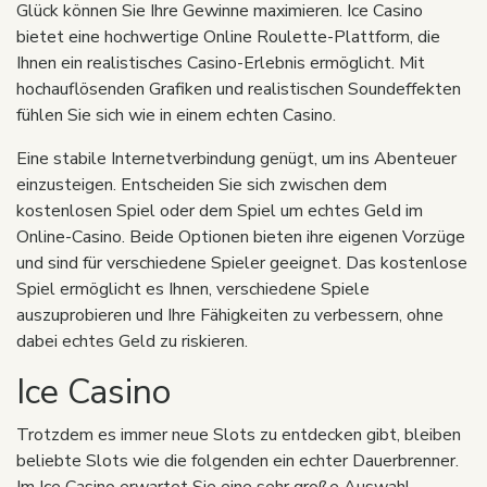
Glück können Sie Ihre Gewinne maximieren. Ice Casino
bietet eine hochwertige Online Roulette-Plattform, die
Ihnen ein realistisches Casino-Erlebnis ermöglicht. Mit
hochauflösenden Grafiken und realistischen Soundeffekten
fühlen Sie sich wie in einem echten Casino.
Eine stabile Internetverbindung genügt, um ins Abenteuer
einzusteigen. Entscheiden Sie sich zwischen dem
kostenlosen Spiel oder dem Spiel um echtes Geld im
Online-Casino. Beide Optionen bieten ihre eigenen Vorzüge
und sind für verschiedene Spieler geeignet. Das kostenlose
Spiel ermöglicht es Ihnen, verschiedene Spiele
auszuprobieren und Ihre Fähigkeiten zu verbessern, ohne
dabei echtes Geld zu riskieren.
Ice Casino
Trotzdem es immer neue Slots zu entdecken gibt, bleiben
beliebte Slots wie die folgenden ein echter Dauerbrenner.