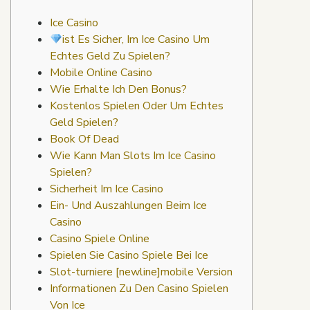
Ice Casino
ist Es Sicher, Im Ice Casino Um
Echtes Geld Zu Spielen?
Mobile Online Casino
Wie Erhalte Ich Den Bonus?
Kostenlos Spielen Oder Um Echtes
Geld Spielen?
Book Of Dead
Wie Kann Man Slots Im Ice Casino
Spielen?
Sicherheit Im Ice Casino
Ein- Und Auszahlungen Beim Ice
Casino
Casino Spiele Online
Spielen Sie Casino Spiele Bei Ice
Slot-turniere [newline]mobile Version
Informationen Zu Den Casino Spielen
Von Ice