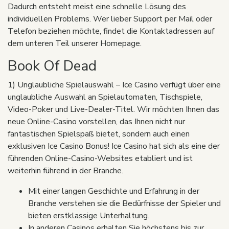
Dadurch entsteht meist eine schnelle Lösung des
individuellen Problems. Wer lieber Support per Mail oder
Telefon beziehen möchte, findet die Kontaktadressen auf
dem unteren Teil unserer Homepage.
Book Of Dead
1) Unglaubliche Spielauswahl – Ice Casino verfügt über eine
unglaubliche Auswahl an Spielautomaten, Tischspiele,
Video-Poker und Live-Dealer-Titel. Wir möchten Ihnen das
neue Online-Casino vorstellen, das Ihnen nicht nur
fantastischen Spielspaß bietet, sondern auch einen
exklusiven Ice Casino Bonus! Ice Casino hat sich als eine der
führenden Online-Casino-Websites etabliert und ist
weiterhin führend in der Branche.
Mit einer langen Geschichte und Erfahrung in der
Branche verstehen sie die Bedürfnisse der Spieler und
bieten erstklassige Unterhaltung.
In anderen Casinos erhalten Sie höchstens bis zur