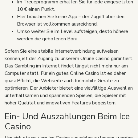
Im Treueprogramm erhalten Sie für jede eingesetzten
10 € einen Punkt.
Hier brauchen Sie keine App – der Zugriff über den
Browser ist vollkommen ausreichend.
Umso weiter Sie im Level aufsteigen, desto höhere
werden die gebotenen Boni.
Sofern Sie eine stabile Internetverbindung aufweisen
können, ist der Zugang zu unserem Online Casino garantiert.
Das Gambling im Internet findet längst nicht mehr nur am
Computer statt. Für ein gutes Online Casino ist es daher
quasi Pflicht, die Webseite auch für mobile Geräte zu
optimieren. Der Anbieter bietet eine vielfältige Auswahl an
unterhaltsamen und spannenden Spielen, die Spieler mit
hoher Qualität und innovativen Features begeistern.
Ein- Und Auszahlungen Beim Ice
Casino