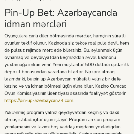
Pin-Up Bet: Azərbaycanda
idman mərcləri
Oyunçulara canlı diler bölməsində mərclər, həmçinin sürətli
oyunlar təklif olunur. Kazinoda siz təkcə real pula deyil, həm
də pulsuz rejimdə mərc edə bilərsiniz. Bu, əylənmək üçün
oynamaq və qeydiyyatdan keçməzdən əvvəl kazinonu
yoxlamağa imkan verir. Yeni müştərilər 500 dollara qədər ilk
depozit bonusundan yararlana bilərlər. Nəzərə almaq
lazımdır ki, bu pin up Azərbaycan mükafatı yalnız bir dəfə
kazino və ya idman bölməsi üçün alına bilər. Kazino Curacao
Oyun Komissiyasının lisenziyası əsasında fəaliyyət göstərir
https://pin-up-azerbaycan24.com
.
Yüklənmiş proqram yalnız qeydiyyatdan keçmiş və daxil
olmuş istifadəçilər üçün işləyir. Proqram ən son proqram
yeniləməsini və lazımi boş yaddaş miqdarını yoxladıqdan