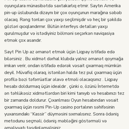
oyunçulara münasibətdə saxtakarlıq etmir. Saytın Amerika
pin-up üslubunda dizaynı bir çox oyunçunun marağına səbəb
olacaq. Rəng tonları çox yaxşı seçilmişdir və heç bir şəkildə
gözləri qıcıqlandırmır. Bütün interfeys detalları yaxşı
qurulmuşdur və istədiyiniz bölməni seçərkən naviqasiya
etmək çox asandır.
Sayt Pin Up az əmanət etmək üçün Liqpay istifadə edə
bilərsiniz . Bu xidmət dərhal klubda yalnız əmanət qoymağa
imkan verir, ondan istifadə edərək vəsait çıxarmaq mümkün
deyil. Müvafiq olaraq, istənilən halda tez pul çıxarmaq üçün
profilə bəzi təfərrüatlar əlavə etməli olacaqsınız . Liqpay
hesabı doldurmaq üçün idealdır , çünki o, özünü İnternetdə
ən təhlükəsiz xidmətlərdən biri kimi tanıyıb və hesabınızı tez
bir zamanda doldurur. Çıxarılması Oyun hesabından vəsait
çıxarmaq üçün rəsmi Pin-Up casino portalının səhifəsinin
yuxarısındakı “Kassir” düyməsini sıxmalısınız. Sonra ödəniş
metodunu seçməli, ödəniş məbləğini göstərməli və
əməliyyatı təsdiqləməlisiniz.