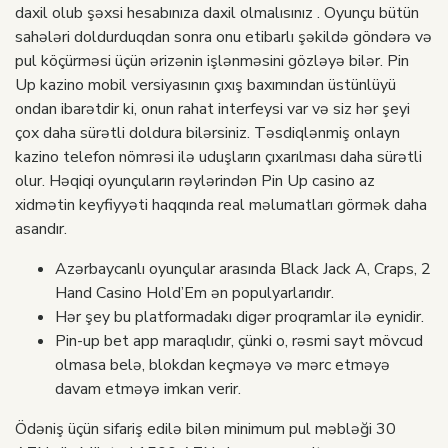
daxil olub şəxsi hesabınıza daxil olmalısınız . Oyunçu bütün
sahələri doldurduqdan sonra onu etibarlı şəkildə göndərə və
pul köçürməsi üçün ərizənin işlənməsini gözləyə bilər. Pin
Up kazino mobil versiyasının çıxış baxımından üstünlüyü
ondan ibarətdir ki, onun rahat interfeysi var və siz hər şeyi
çox daha sürətli doldura bilərsiniz. Təsdiqlənmiş onlayn
kazino telefon nömrəsi ilə uduşların çıxarılması daha sürətli
olur. Həqiqi oyunçuların rəylərindən Pin Up casino az
xidmətin keyfiyyəti haqqında real məlumatları görmək daha
asandır.
Azərbaycanlı oyunçular arasında Black Jack A, Craps, 2
Hand Casino Hold’Em ən populyarlarıdır.
Hər şey bu platformadakı digər proqramlar ilə eynidir.
Pin-up bet app maraqlıdır, çünki o, rəsmi sayt mövcud
olmasa belə, blokdan keçməyə və mərc etməyə
davam etməyə imkan verir.
Ödəniş üçün sifariş edilə bilən minimum pul məbləği 30