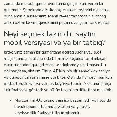
zamanda maraqlı qumar oyunlarına giriş imkanı verən bir
qurumdur. Şəbəkədəki istifadəçilərimizin rəylərini oxusanız,
buna əmin ola bilərsiniz. Mənfi rəylər tapacaqsınız, ancaq
onları özləri kazino qaydalarını pozan oyunçular tərk edirlər.
Nəyi seçmək lazımdır: saytın
mobil versiyası və ya bir tətbiq?
İstədiyiniz zaman bir qumarxana açaraq lisenziyalı slot
maşınlarından istifadə edə bilərsiniz. Üçüncü tərəf inkişaf
etdiricilərindən quraşdırmanı təsdiqləməyi unutmayın. Bu
edilməyibsə, sistem Pinup APK-nı pis bir sənəd kimi tanıyır
və quraşdırılmasına mane ola bilər. Əslində hər şey mümkün
qədər təhlükəsiz və yüksək keyfiyyətdədir. Axı qurum neçə
ildir fəaliyyət göstərir və bütün lazımi sertifikatlara malikdir.
Mərclər Pin-Up casino yeni işə başlamışdır və hələ də
böyük sponsorluq müqavilələri və ya aktiv
xeyriyyəçilik fəaliyyəti ilə fərqlənmir.