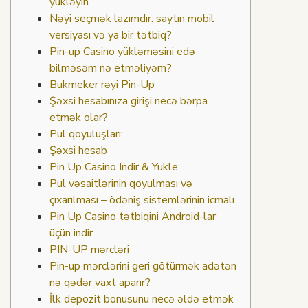
yükləyin
Nəyi seçmək lazımdır: saytın mobil
versiyası və ya bir tətbiq?
Pin-up Casino yükləməsini edə
bilməsəm nə etməliyəm?
Bukmeker rəyi Pin-Up
Şəxsi hesabınıza girişi necə bərpa
etmək olar?
Pul qoyuluşları:
Şəxsi hesab
Pin Up Casino Indir & Yukle
Pul vəsaitlərinin qoyulması və
çıxarılması – ödəniş sistemlərinin icmalı
Pin Up Casino tətbiqini Android-lar
üçün indir
PIN-UP mərcləri
Pin-up mərclərini geri götürmək adətən
nə qədər vaxt aparır?
İlk depozit bonusunu necə əldə etmək