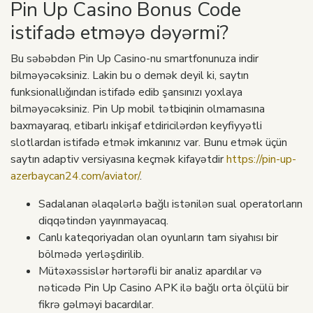
Pin Up Casino Bonus Code
istifadə etməyə dəyərmi?
Bu səbəbdən Pin Up Casino-nu smartfonunuza indir
bilməyəcəksiniz. Lakin bu o demək deyil ki, saytın
funksionallığından istifadə edib şansınızı yoxlaya
bilməyəcəksiniz. Pin Up mobil tətbiqinin olmamasına
baxmayaraq, etibarlı inkişaf etdiricilərdən keyfiyyətli
slotlardan istifadə etmək imkanınız var. Bunu etmək üçün
saytın adaptiv versiyasına keçmək kifayətdir
https://pin-up-
azerbaycan24.com/aviator/
.
Sadalanan əlaqələrlə bağlı istənilən sual operatorların
diqqətindən yayınmayacaq.
Canlı kateqoriyadan olan oyunların tam siyahısı bir
bölmədə yerləşdirilib.
Mütəxəssislər hərtərəfli bir analiz apardılar və
nəticədə Pin Up Casino APK ilə bağlı orta ölçülü bir
fikrə gəlməyi bacardılar.