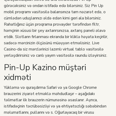
görəcəksiniz və ondan istifadə edə bilərsiniz. Siz Pin Up
mobil proqramı vasitəsilə balansınıza tam nəzarət edə, o
cümlədən uduşlarınızı əldə edən kimi geri ala bilərsiniz.
Rahatlığınız üçün proqrama provayder tərəfindən filtr,
həmçinin xüsusi bir şey axtarırsınızsa, axtarış paneli əlavə
etdik. Slotların fırlanması ekranda bir kliklə həyata keçirilir,
sadəcə mərcinizin ölçüsünü müəyyən etməlisiniz. Live
Casino-da siz mərclərinizi lazımlı virtual tablo vasitəsilə
yerləşdirirsiniz və canlı yayım vasitəsilə raundu izləyirsiniz.
Pin-Up Kazino müştəri
xidməti
Yükləmə və quraşdırma Safari və ya Google Chrome
brauzerini ziyarət etməklə məhdudlaşır – aşağıdakı
təlimatlar ilk brauzerin nümunəsinə əsaslanır. Ayrıca,
istifadəçinin təcrübəsizliyi və ya ehtiyatsızlığı səbəbindən
məlumatlarını, pullarını və s. Oğurlayacaq bir virusu