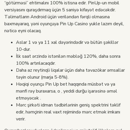
“götürməsi” ehtimalını 100% istisna edir. PinUp-un mobil
versiyasını quraşdırmaq üçün 5 saniyə kifayət edəcəkdir.
Təlimatların Android üçün veriləndən fərqli olmasına
baxmayaraq, yəni oyunçuya Pin Up Casino yukle lazım deyil,
nəticə eyni olacaq.
Aslar 1 və ya 11 xal dəyərindədir və bütün şəkillər
10-dur.
İlk saat ərzində istənilən məbləğ 120%, daha sonra
100% artırılacaqdır.
Daha az reytinqli liqalar üçün daha təvazökar əmsallar
təyin olunur (marja 5-8%).
Həqiqi oyunçu Pin Up bet haqqında müsbət və ya
mənfi rəy buraxarsa, o , yeddi durğu işarəsinə əməl
etməyəcək .
Mərc şirkəti idman tədbirlərinin geniş spektrini təklif
edir, həmçinin real vaxt rejimində mərc etmək imkanı
verir.