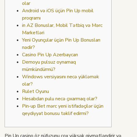
olar
Android və iOS üçün Pin Up mobil
proqramı
in AZ Bonuslar, Mobil Tətbiq və Mərc
Marketləri
Yeni Oyunçular üçün Pin Up Bonusları
nədir?
Casino Pin Up Azerbaycan
Demoyu pulsuz oynamaq
mümkündürmü?
Windows versiyasını necə yükləmək
olar?
Rulet Oyunu
Hesabdan pulu necə çıxarmaq olar?
Pin-up Bet mərc yeni istifadəçilər üçün
qeydiyyat bonusu təklif edirmi?
Pin Up casino öz nüfuzunu çox yüksək qiymətləndirir və