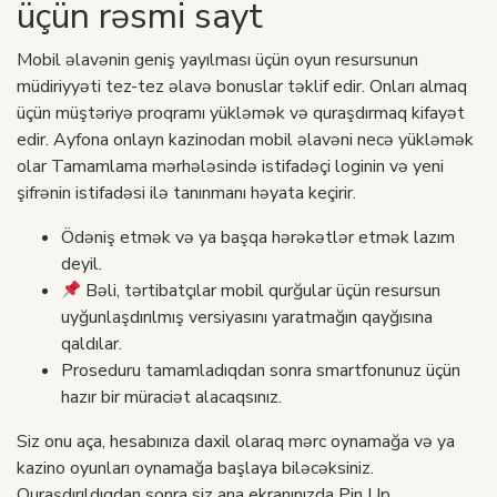
üçün rəsmi sayt
Mobil əlavənin geniş yayılması üçün oyun resursunun
müdiriyyəti tez-tez əlavə bonuslar təklif edir. Onları almaq
üçün müştəriyə proqramı yükləmək və quraşdırmaq kifayət
edir. Ayfona onlayn kazinodan mobil əlavəni necə yükləmək
olar Tamamlama mərhələsində istifadəçi loginin və yeni
şifrənin istifadəsi ilə tanınmanı həyata keçirir.
Ödəniş etmək və ya başqa hərəkətlər etmək lazım
deyil.
Bəli, tərtibatçılar mobil qurğular üçün resursun
uyğunlaşdırılmış versiyasını yaratmağın qayğısına
qaldılar.
Proseduru tamamladıqdan sonra smartfonunuz üçün
hazır bir müraciət alacaqsınız.
Siz onu aça, hesabınıza daxil olaraq mərc oynamağa və ya
kazino oyunları oynamağa başlaya biləcəksiniz.
Quraşdırıldıqdan sonra siz ana ekranınızda Pin Up