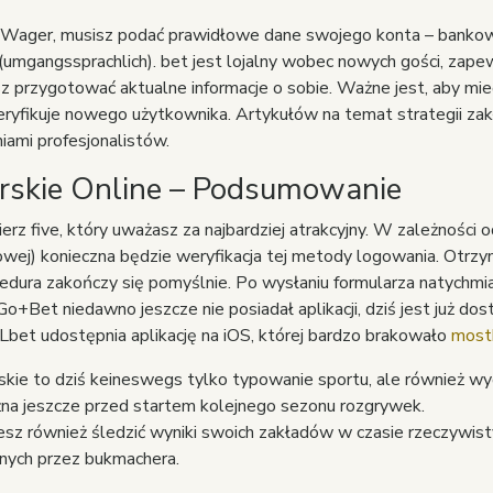
 Wager, musisz podać prawidłowe dane swojego konta – bankow
umgangssprachlich). bet jest lojalny wobec nowych gości, zapewn
 przygotować aktualne informacje o sobie. Ważne jest, aby mieć 
ryfikuje nowego użytkownika. Artykułów na temat strategii za
niami profesjonalistów.
rskie Online – Podsumowanie
ierz five, który uważasz za najbardziej atrakcyjny. W zależności 
lowej) konieczna będzie weryfikacja tej metody logowania. Otrz
ocedura zakończy się pomyślnie. Po wysłaniu formularza natychm
Go+Bet niedawno jeszcze nie posiadał aplikacji, dziś jest już d
bet udostępnia aplikację na iOS, której bardzo brakowało
mostb
kie to dziś keineswegs tylko typowanie sportu, ale również wy
a jeszcze przed startem kolejnego sezonu rozgrywek.
żesz również śledzić wyniki swoich zakładów w czasie rzeczywis
nych przez bukmachera.