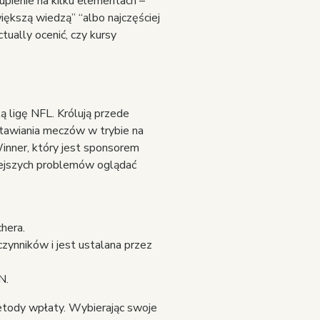
pienie na kilku elementach –
iększą wiedzą” “albo najczęściej
ually ocenić, czy kursy
ą ligę NFL. Królują przede
tawiania meczów w trybie na
inner, który jest sponsorem
niejszych problemów oglądać
hera.
czynników i jest ustalana przez
N.
etody wpłaty. Wybierając swoje