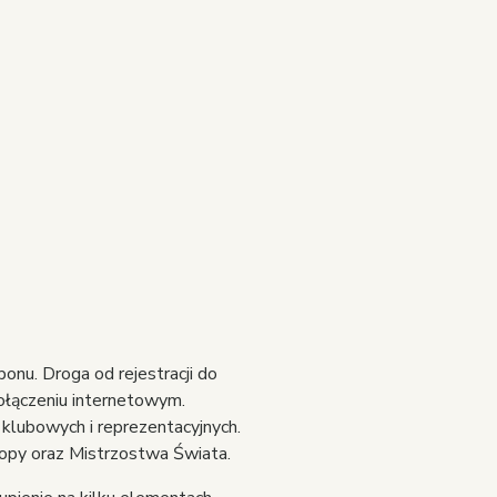
ponu. Droga od rejestracji do
ołączeniu internetowym.
 klubowych i reprezentacyjnych.
opy oraz Mistrzostwa Świata.