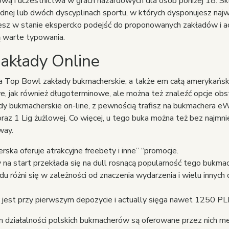
wą i uczestnictwa w grach hazardowych dla osób poniżej 18. Sku
ednej lub dwóch dyscyplinach sportu, w których dysponujesz najw
sz w stanie ekspercko podejść do proponowanych zakładów i act
 warte typowania.
akłady Online
 na Top Bowl zakłady bukmacherskie, a także em całą amerykańsk
 jak również długoterminowe, ale można też znaleźć opcje obs
dy bukmacherskie on-line, z pewnością trafisz na bukmachera eW
raz 1 Lig żużlowej. Co więcej, u tego buka można też bez najm
way.
ska oferuje atrakcyjne freebety i inne” “promocje.
na start przekłada się na dull rosnącą popularność tego bukmac
 różni się w zależności od znaczenia wydarzenia i wielu innych 
jest przy pierwszym depozycie i actually sięga nawet 1250 PL
 działalności polskich bukmacherów są oferowane przez nich m