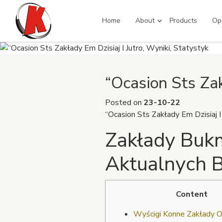
Home
About
Products
Op
“Ocasion Sts Zak
Posted on
23-10-22
“Ocasion Sts Zakłady Em Dzisiaj I 
Zakłady Buk
Aktualnych 
Content
Wyścigi Konne Zakłady O