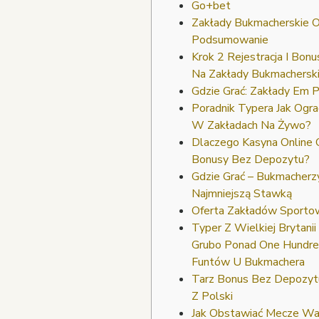
Go+bet
Zakłady Bukmacherskie O
Podsumowanie
Krok 2 Rejestracja I Bon
Na Zakłady Bukmachersk
Gdzie Grać: Zakłady Em P
Poradnik Typera Jak Ogr
W Zakładach Na Żywo?
Dlaczego Kasyna Online 
Bonusy Bez Depozytu?
Gdzie Grać – Bukmacherz
Najmniejszą Stawką
Oferta Zakładów Sporto
Typer Z Wielkiej Brytani
Grubo Ponad One Hundre
Funtów U Bukmachera
Tarz Bonus Bez Depozytu
Z Polski
Jak Obstawiać Mecze Wa