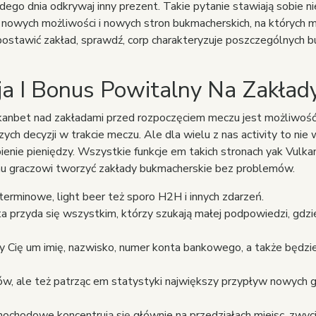
żdego dnia odkrywaj inny prezent. Takie pytanie stawiają sobie ni
ją nowych możliwości i nowych stron bukmacherskich, na których
postawić zakład, sprawdź, corp charakteryzuje poszczególnych 
cja I Bonus Powitalny Na Zakła
nbet nad zakładami przed rozpoczęciem meczu jest możliwość ś
ych decyzji w trakcie meczu. Ale dla wielu z nas activity to nie 
enie pieniędzy. Wszystkie funkcje em takich stronach yak Vulkan B
u graczowi tworzyć zakłady bukmacherskie bez problemów.
erminowe, light beer też sporo H2H i innych zdarzeń.
ta przyda się wszystkim, którzy szukają małej podpowiedzi, gdz
Cię um imię, nazwisko, numer konta bankowego, a także będzie
, ale też patrząc em statystyki największy przypływ nowych gr
ochodowe koncentrują się głównie na przedziałach miejsc, zwycię