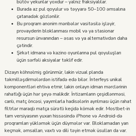
bütöv yekunlar yoxdur – yalnız fraksiyalılar.
Burada az pul qoyulur və təyyarə 50–100 əmsalına
çatanadək gözlənilir.
Bu proqram anonim mənbələr vasitəsilə işləyir,
provayderin bloklanması mobil və ya stasionar
resursun ünvanından – əsas və ya alternativdən daha
çətindir.
Şirkət idmana və kazino oyunlarına pul qoyuluşları
üçün sərfəli aksiyalar təklif edir.
Dizayn köhnəlmiş görünmür, lakin vizual planda
təkmilləşdirmələrdən istifadə edə bilər. İnterfeys unikal
komponentləri ehtiva etmir, lakin onlayn idman mərclərinin
rahatlığı üçün hər şeyə malikdir. İntizamların çeşidlənməsi,
canlı, matç öncəsi, yayımlarla hadisələrin ayrılması üçün rahat
filtrlər maraqlı matça sürətli keçidə kömək edir. Mostbet-in
tam versiyasının yuxarı hissəsində iPhone və Android-də
proqramları yükləmək üçün düymələr var. Bloklamadan yan
keçmək, əmsalları, vaxtı və dili təyin etmək üsulları da var.