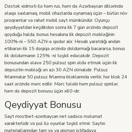
Dəstək xidməti ilə həm rus, həm də Azərbaycan dillərində
əlaqə saxlamaq, mobil cihazlarda oynamaq üçün – bütün növ
proqramlar və rahat mobil sayt mümkündür. Oyunçu
qeydiyyatdan keçdikdən sonra ilk 7 gün ərzində depozit
qoyduğu halda, bonus hesabına ilk depozit məbləğinin
100%-ni – 550 AZN-ə qədər alır. Hesab yaratdığı andan
etibarən ilk 15 dəqiqə ərzində doldurmağı bacararsa, bonus
ilk doldurmanın 125% -ni təşkil edəcəkdir. Depozit
bonusundan əlavə 250 pulsuz spin əldə etmək üçün ilk
depozitin məbləği ən azı 30 AZN olmalıdır. Pulsuz
fırlanmalar 50 pulsuz fırlanma bloklarında verilir, hər blok 24
saat ərzində mərc edilir. Mərc tələbi həm pulsuz spinlər,
həm də depozit bonusu üçün x60-dır.
Qeydiyyat Bonusu
Sayt mostbet-azerbaycan net sadəcə məlumat
xarakterlidir və pul ilə oyunlar təşkil etmir. Saytın
materiallarından tam və ya qismən istifadəyə