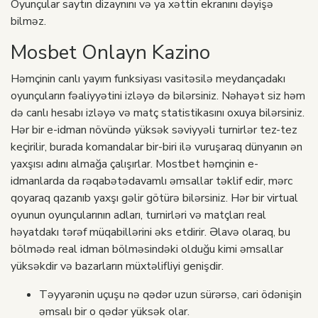
Oyunçular saytın dizaynını və ya xəttin ekranını dəyişə
bilməz.
Mosbet Onlayn Kazino
Həmçinin canlı yayım funksiyası vasitəsilə meydançadakı
oyunçuların fəaliyyətini izləyə də bilərsiniz. Nəhayət siz həm
də canlı hesabı izləyə və matç statistikasını oxuya bilərsiniz.
Hər bir e-idman növündə yüksək səviyyəli turnirlər tez-tez
keçirilir, burada komandalar bir-biri ilə vuruşaraq dünyanın ən
yaxşısı adını almağa çalışırlar. Mostbet həmçinin e-
idmanlarda da rəqabətədavamlı əmsallar təklif edir, mərc
qoyaraq qazanıb yaxşı gəlir götürə bilərsiniz. Hər bir virtual
oyunun oyunçularının adları, turnirləri və matçları real
həyatdakı tərəf müqabillərini əks etdirir. Əlavə olaraq, bu
bölmədə real idman bölməsindəki olduğu kimi əmsallar
yüksəkdir və bazarların müxtəlifliyi genişdir.
Təyyarənin uçuşu nə qədər uzun sürərsə, cari ödənişin
əmsalı bir o qədər yüksək olar.