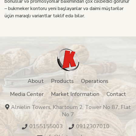
bonuslar və promosyonlar baxımından çox cəlbedici görünür
– bukmeker kontoru yeni başlayanlar və daimi müştərilər
üçün maraqlı variantlar təklif edə bilər.
About
Products
Operations
Media Center
Market Information
Contact
Alnielin Towers, Khartoum 2, Tower No 87, Flat
No 7
0155155003
0912307010