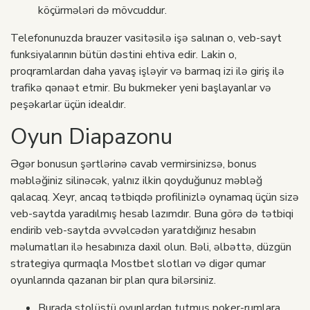
köçürmələri də mövcuddur.
Telefonunuzda brauzer vasitəsilə işə salınan o, veb-sayt
funksiyalarının bütün dəstini ehtiva edir. Lakin o,
proqramlardan daha yavaş işləyir və barmaq izi ilə giriş ilə
trafikə qənaət etmir. Bu bukmeker yeni başlayanlar və
peşəkarlar üçün idealdır.
Oyun Diapazonu
Əgər bonusun şərtlərinə cavab vermirsinizsə, bonus
məbləğiniz silinəcək, yalnız ilkin qoyduğunuz məbləğ
qalacaq. Xeyr, ancaq tətbiqdə profilinizlə oynamaq üçün sizə
veb-saytda yaradılmış hesab lazımdır. Buna görə də tətbiqi
endirib veb-saytda əvvəlcədən yaratdığınız hesabın
məlumatları ilə hesabınıza daxil olun. Bəli, əlbəttə, düzgün
strategiya qurmaqla Mostbet slotları və digər qumar
oyunlarında qazanan bir plan qura bilərsiniz.
Burada stolüstü oyunlardan tutmuş poker-rumlara