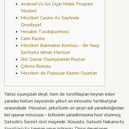
Android Və İos Üçün Mobil Proqram
Mosbet
Mostbet Casino Az Saytında
Qeydiyyat
Hesabın Təsdiqlənməsi
Canlı Kazino
Mostbet Bukmeker Kontoru – Ən Yaxşı
Şərtlərlə Idman Mərcləri
Əsl Qumar Oyunçularının Rəyləri
Çökmə Bonusu
Mostbet-də Populyar Kazino Oyunları
Yalnız oyunçuları deyil, həm də tərəfdaşları heyran edən
yaradıcı həlləri sayəsində şirkət ən innovativ tərtibatçılar
sırasındadır. Məsələn, şirkətlərin ən qeyri-adi yaradıcılığından
biri qaynar mövzuya – bitkoinin yaradılmasına həsr olunmuş
Satoshi’s Secret slot maşınıdır. Xüsusilə, Satoshi Nakamoto
təxəllüsü ilə tanınan onun ixtiraçısı. Digər developer