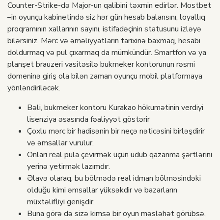
Counter-Strike-də Major-un qalibini təxmin edirlər. Mostbet
–in oyunçu kabinetində siz hər gün hesab balansını, loyallıq
proqramının xallarının sayını, istifadəçinin statusunu izləyə
bilərsiniz. Mərc və əməliyyatların tarixinə baxmaq, hesabı
doldurmaq və pul çıxarmaq da mümkündür. Smartfon və ya
planşet brauzeri vasitəsilə bukmeker kontorunun rəsmi
domeninə giriş ola bilən zaman oyunçu mobil platformaya
yönləndiriləcək.
Bəli, bukmeker kontoru Kurakao hökumətinin verdiyi
lisenziya əsasında fəaliyyət göstərir
Çoxlu mərc bir hadisənin bir neçə nəticəsini birləşdirir
və əmsallar vurulur.
Onları real pula çevirmək üçün udub qazanma şərtlərini
yerinə yetirmək lazımdır.
Əlavə olaraq, bu bölmədə real idman bölməsindəki
olduğu kimi əmsallar yüksəkdir və bazarların
müxtəlifliyi genişdir.
Buna görə də sizə kimsə bir oyun məsləhət görübsə,