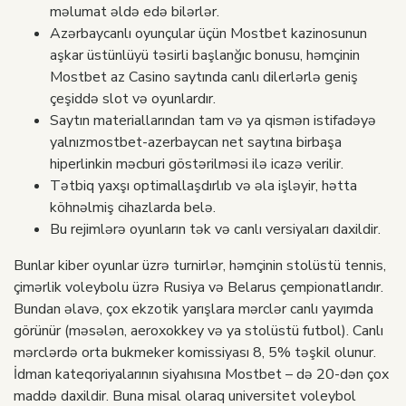
məlumat əldə edə bilərlər.
Azərbaycanlı oyunçular üçün Mostbet kazinosunun
aşkar üstünlüyü təsirli başlanğıc bonusu, həmçinin
Mostbet az Casino saytında canlı dilerlərlə geniş
çeşiddə slot və oyunlardır.
Saytın materiallarından tam və ya qismən istifadəyə
yalnızmostbet-azerbaycan net saytına birbaşa
hiperlinkin məcburi göstərilməsi ilə icazə verilir.
Tətbiq yaxşı optimallaşdırlıb və əla işləyir, hətta
köhnəlmiş cihazlarda belə.
Bu rejimlərə oyunların tək və canlı versiyaları daxildir.
Bunlar kiber oyunlar üzrə turnirlər, həmçinin stolüstü tennis,
çimərlik voleybolu üzrə Rusiya və Belarus çempionatlarıdır.
Bundan əlavə, çox ekzotik yarışlara mərclər canlı yayımda
görünür (məsələn, aeroxokkey və ya stolüstü futbol). Canlı
mərclərdə orta bukmeker komissiyası 8, 5% təşkil olunur.
İdman kateqoriyalarının siyahısına Mostbet – də 20-dən çox
maddə daxildir. Buna misal olaraq universitet voleybol