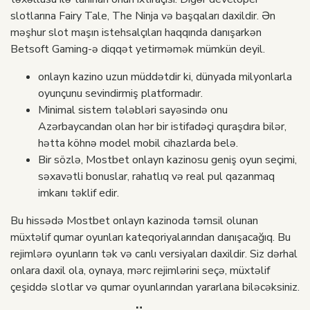
slotlarına Fairy Tale, The Ninja və başqaları daxildir. Ən
məşhur slot maşın istehsalçıları haqqında danışarkən
Betsoft Gaming-ə diqqət yetirməmək mümkün deyil.
onlayn kazino uzun müddətdir ki, dünyada milyonlarla
oyunçunu sevindirmiş platformadır.
Minimal sistem tələbləri sayəsində onu
Azərbaycandan olan hər bir istifadəçi quraşdıra bilər,
hətta köhnə model mobil cihazlarda belə.
Bir sözlə, Mostbet onlayn kazinosu geniş oyun seçimi,
səxavətli bonuslar, rahatlıq və real pul qazanmaq
imkanı təklif edir.
Bu hissədə Mostbet onlayn kazinoda təmsil olunan
müxtəlif qumar oyunları kateqoriyalarından danışacağıq. Bu
rejimlərə oyunların tək və canlı versiyaları daxildir. Siz dərhal
onlara daxil ola, oynaya, mərc rejimlərini seçə, müxtəlif
çeşiddə slotlar və qumar oyunlarından yararlana biləcəksiniz.