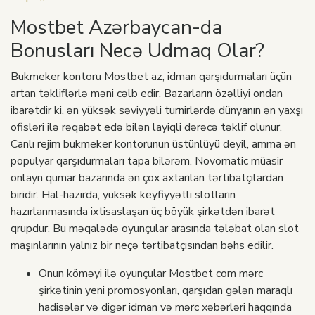
Mostbet Azərbaycan-da
Bonusları Necə Udmaq Olar?
Bukmeker kontoru Mostbet az, idman qarşıdurmaları üçün
artan təkliflərlə məni cəlb edir. Bazarların özəlliyi ondan
ibarətdir ki, ən yüksək səviyyəli turnirlərdə dünyanın ən yaxşı
ofisləri ilə rəqabət edə bilən layiqli dərəcə təklif olunur.
Canlı rejim bukmeker kontorunun üstünlüyü deyil, amma ən
populyar qarşıdurmaları tapa bilərəm. Novomatic müasir
onlayn qumar bazarında ən çox axtarılan tərtibatçılardan
biridir. Hal-hazırda, yüksək keyfiyyətli slotların
hazırlanmasında ixtisaslaşan üç böyük şirkətdən ibarət
qrupdur. Bu məqalədə oyunçular arasında tələbat olan slot
maşınlarının yalnız bir neçə tərtibatçısından bəhs edilir.
Onun köməyi ilə oyunçular Mostbet com mərc
şirkətinin yeni promosyonları, qarşıdan gələn maraqlı
hadisələr və digər idman və mərc xəbərləri haqqında