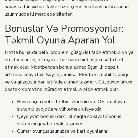
həvəskarları virtual fənlər üzrə çempionatların nəticələrinə
uzunmüddətli mərc edə bilərlər.
Bonuslar Və Promosyonlar:
Təkmil Oyuna Aparan Yol
Hətta bu halda belə, problemi güzgü istifadə etməklə və ya
bloklanmanı aşıb keçəcək hər hansı bir başqa üsulla həll
etmək olar. Mostbetdən bonus almaq üçün ilk depziti
artırmaq kifayətdir. Sayt işləmirsə, Mostbet mobil tədbiqi
və ya güzgüsündən istifadə etmək lazımdır. Güzgünün linkini
dəstək xidmətinə müraciət etməklə əldə etmək olar.
Bunun üçün mobil tədbiqi Android və İOS əməliyyat
sistemli qadjetlərə yükləmək kifayətdir.
Qeydiyyat bonusu daxil olmaqla səxavətli bonus
sistemini qeyd etmək istərdim.
Qumar oyunçususunuzsa və kart oyunlarını