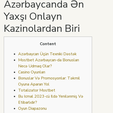
Azərbaycanda Ən
Yaxşı Onlayn
Kazinolardan Biri
Content
Azərbaycan Üçün Texniki Dəstək
Mostbet Azərbaycan-da Bonusları
Necə Udmaq Olar?
Casino Oyunları
Bonuslar Və Promosyonlar: Təkmil
Oyuna Aparan Yol
Totalizator Mostbet
Bu Icmal 2023-cü Ildə Yenilənmiş Və
Etibarlıdır?
Oyun Diapazonu