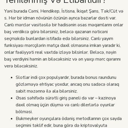
Yəni burada Cəmi, Hendikep, İstisna, İkiqat Şans, Tək/Cüt və
s. Hər bir idman növünün özünün ayrıca bazarlar dəsti var.
Canlı mərclər vasitəsilə bir hadisənin əsas məqamlarını onlar
baş verdikcə görə bilərsiniz, beləcə qazanan nəticəni
seçməkdə bunlardan istifadə edə bilərsiniz. Canlı yayım
funksiyası mərcçilərin matça daxil olmasına imkan yaradır ki,
onlar fəaliyyəti real vaxtda izləyə bilsinlər. Beləcə, nəyin
baş verdiyini həmin an biləcəksiniz və ən yaxşı mərc qərarını
verə biləcəksiniz.
Slotlar indi çox populyardır, burada bonus raundunu
gözləməyə ehtiyac yoxdur, ancaq onu sadəcə olaraq
sabit məzənnə ilə ala bilərsiniz.
Əsas səhifədə sürətli giriş paneli də var – kazinoya
daxil olmaq üçün düymə və canlı dilerlərlə oyunlar
bölməsi.
Bukmeyker oyunçulara ödəniş metodlarının çox sayda
seçimini təklif edir, buna görə də kriptovalyuta