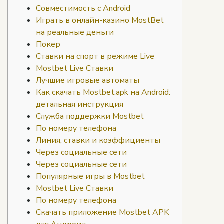
Совместимость с Android
Играть в онлайн-казино MostBet
на реальные деньги
Покер
Ставки на спорт в режиме Live
Mostbet Live Ставки
Лучшие игровые автоматы
Как скачать Mostbet.apk на Android:
детальная инструкция
Служба поддержки Mostbet
По номеру телефона
Линия, ставки и коэффициенты
Через социальные сети
Через социальные сети
Популярные игры в Mostbet
Mostbet Live Ставки
По номеру телефона
Скачать приложение Mostbet APK