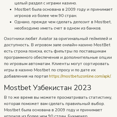
целый раздел с играми казино.
Mostbet была основана в 2009 году и принимает
игроков из более чем 90 стран.
Однако, прежде чем сделать депозит в Mostbet,
необходимо иметь счет в одном из банков.
Охотники любят Aviator за оригинальный геймплей и
доступность. В игровом зале онлайн-казино MostBet
есть строка поиска, есть фильтры по поставщикам
программного обеспечения и дополнительные опции
по игровым автоматам. Клиенты могут сортировать
игры в казино Mostbet по спросу и по дате их
добавления на портал
https://mostbetuzonline.com/apk/
.
Mostbet Узбекистан 2023
В то же время вы можете просматривать статистику,
которая поможет вам сделать правильный выбор.
Mostbet была основана в 2009 году и принимает
игроков из более чем 90 стран. Букмекер