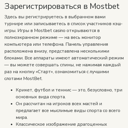
Зарегистрироваться в Mostbet
Здесь вы регистрируетесь в выбранном вами
турнире или записываетесь в список участников кэш-
игры. Игры в Mostbet casino открываются в
полноэкранном режиме — на весь монитор
компьютера или телефона. Панель управления
расположена внизу, представлена несколькими
блоками. Все аппараты имеют автоматический режим
— вы можете совершать спины, не нажимая каждый
раз на кнопку «Старт», ознакомиться с лучшими
слотами MostBet.
Крикет, футбол и теннис — это, безусловно, три
основных вида спорта.
Он рассчитан на игроков всех мастей и
предлагает все мыслимые виды спорта со всего
мира.
Классическое изображение драгоценных