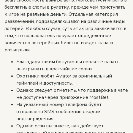
вашу способность выигрывать. Мы советуем играть в
бесплатные слоты в рулетку, прежде чем приступать
к игре на реальные деньги. Отдельная категория
развлечений, подразделяющаяся на различные виды
лотерей. В любом случае, суть этих игр заключается в
том, что пользователь покупает определенное
количество лотерейных билетов и ждет начала
розыгрыша.
Благодаря таким бонусам вы сможете начать
выигрывать в кратчайшие сроки.
Охотники любят Aviator за оригинальный
геймплей и доступность.
Однако следует отметить, что поддержка в чате
не доступна через приложение MostBet.
На указанный номер телефона будет
отправлено SMS-сообщение с кодом
подтверждения.
Однако если вы знаете, как действует