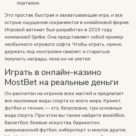
порталом.
Это простая, быстрая и захватывающая игра, и все
острые ощущения сохраняются в онлайновой форме.
Игровой автомат был разработан в 2019 году
компанией Spribe. Она представляет собой пример
необычного игрового софта. Чтобы играть, нужно
держать под контролем самолет и стараться
получить награды, пока он не улетел.
Играть в онлайн-казино
MostBet на реальные деньги
Он рассчитан на игроков всех мастей и предлагает
все мыслимые виды спорта со всего мира. Крикет,
футбол и теннис — это, безусловно, три основных
вида спорта. При этом вы также найдете волейбол,
баскетбол, боевые искусства, бадминтон,
американский футбол, киберспорт и многое другое.