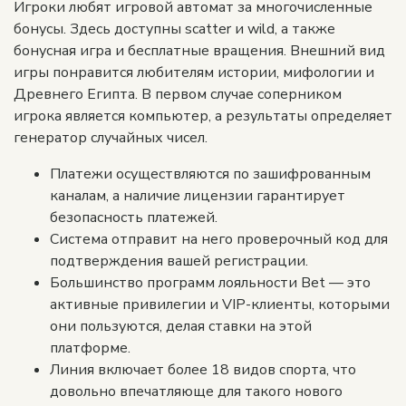
Игроки любят игровой автомат за многочисленные
бонусы. Здесь доступны scatter и wild, а также
бонусная игра и бесплатные вращения. Внешний вид
игры понравится любителям истории, мифологии и
Древнего Египта. В первом случае соперником
игрока является компьютер, а результаты определяет
генератор случайных чисел.
Платежи осуществляются по зашифрованным
каналам, а наличие лицензии гарантирует
безопасность платежей.
Система отправит на него проверочный код для
подтверждения вашей регистрации.
Большинство программ лояльности Bet — это
активные привилегии и VIP-клиенты, которыми
они пользуются, делая ставки на этой
платформе.
Линия включает более 18 видов спорта, что
довольно впечатляюще для такого нового