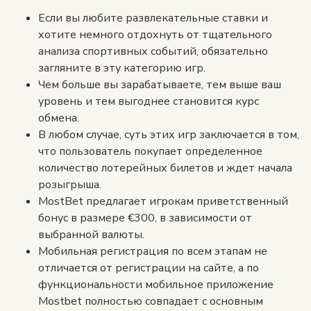
Если вы любите развлекательные ставки и
хотите немного отдохнуть от тщательного
анализа спортивных событий, обязательно
загляните в эту категорию игр.
Чем больше вы зарабатываете, тем выше ваш
уровень и тем выгоднее становится курс
обмена.
В любом случае, суть этих игр заключается в том,
что пользователь покупает определенное
количество лотерейных билетов и ждет начала
розыгрыша.
MostBet предлагает игрокам приветственный
бонус в размере €300, в зависимости от
выбранной валюты.
Мобильная регистрация по всем этапам не
отличается от регистрации на сайте, а по
функциональности мобильное приложение
Mostbet полностью совпадает с основным