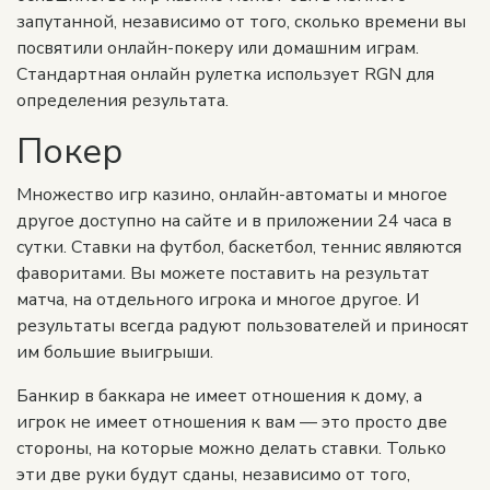
запутанной, независимо от того, сколько времени вы
посвятили онлайн-покеру или домашним играм.
Стандартная онлайн рулетка использует RGN для
определения результата.
Покер
Множество игр казино, онлайн-автоматы и многое
другое доступно на сайте и в приложении 24 часа в
сутки. Ставки на футбол, баскетбол, теннис являются
фаворитами. Вы можете поставить на результат
матча, на отдельного игрока и многое другое. И
результаты всегда радуют пользователей и приносят
им большие выигрыши.
Банкир в баккара не имеет отношения к дому, а
игрок не имеет отношения к вам — это просто две
стороны, на которые можно делать ставки. Только
эти две руки будут сданы, независимо от того,