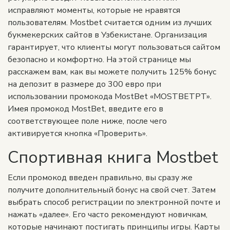
исправляют моменты, которые не нравятся
пользователям. Mostbet считается одним из лучших
букмекерских сайтов в Узбекистане. Организация
гарантирует, что клиенты могут пользоваться сайтом
безопасно и комфортно. На этой странице мы
расскажем вам, как вы можете получить 125% бонус
на депозит в размере до 300 евро при
использовании промокода MostBet «MOSTBETPT».
Имея промокод MostBet, введите его в
соответствующее поле ниже, после чего
активируется кнопка «Проверить».
Спортивная книга Mostbet
Если промокод введен правильно, вы сразу же
получите дополнительный бонус на свой счет. Затем
выбрать способ регистрации по электронной почте и
нажать «далее». Его часто рекомендуют новичкам,
которые начинают постигать принципы игры. Карты