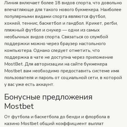
Линия включает более 18 видов спорта, что довольно
впечатляюще для такого нового букмекера. Наиболее
популярными видами спорта являются футбол,
хоккей, теннис, баскетбол и гандбол. Крикет, регби,
пляжный футбол и снукер — одни из самых
необычных видов спорта. Связаться со службой
поддержки можно через браузер настольного
компьютера. Однако следует отметить, что
поддержка в чате не доступна через приложение
MostBet. Для авторизации на сайте букмекера
Mostbet вам необходимо предоставить системе имя
пользователя и пароль от социальной сети, в которой
у вас уже есть аккаунт.
Бонусные предложения
Mostbet
От футбола и баскетбола до бенди и флорбола в
казино Mostbet общий коэффициент выплат