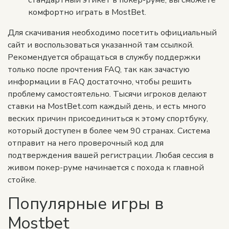
стандартный этикет в покер-руме, вы сможете
комфортно играть в MostBet.
Для скачивания необходимо посетить официальный
сайт и воспользоваться указанной там ссылкой.
Рекомендуется обращаться в службу поддержки
только после прочтения FAQ, так как зачастую
информации в FAQ достаточно, чтобы решить
проблему самостоятельно. Тысячи игроков делают
ставки на MostBet.com каждый день, и есть много
веских причин присоединиться к этому спортбуку,
который доступен в более чем 90 странах. Система
отправит на него проверочный код для
подтверждения вашей регистрации. Любая сессия в
живом покер-руме начинается с похода к главной
стойке.
Популярные игры в
Mostbet