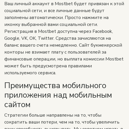
Ваш личный аккаунт в Mostbet будет привязан к этой
социальной сети, и все личные данные будут
заполнены автоматически. Просто нажмите на
иконку выбранной вами социальной сети.
Регистрация в Mostbet доступна через Facebook,
Google, VK, OK, Twitter. Средства зачисляются на
баланс вашего счета немедленно. Сайт букмекерской
конторы не взимает плату с пользователей за
финансовые операции, но выплата комиссии Mostbet
может быть предусмотрена правилами
используемого сервиса.
Преимущества мобильного
приложения над мобильным
сайтом
Стратегии больше направлены на то, чтобы
сократить ваши потери, чем на то, чтобы увеличить