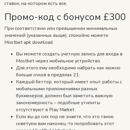
ставок, на котором есть все.
Промо-код с бонусом £300
При соответствии или превышении минимальных
значений (указанных выше), спокойно можете
Mostbet apk download.
Вы можете создать учетную запись для входа в
Mostbet через мобильное устройство.
Для этого ему необходимо набрать как можно
больше очков в пределах 21.
Каждый беттор, который имеет опыт работы с
мобильными приложениями разных
букмекеров, должен был заметить важную
закономерность – подобные утилиты
отсутствуют в Play Market.
Если вы до сих пор не знаете, что это такое,
советуем вам наконец-то попробовать этот