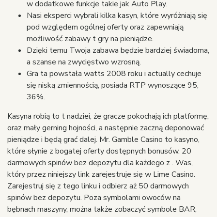
w dodatkowe funkcje takie jak Auto Play.
Nasi eksperci wybrali kilka kasyn, które wyróżniają się
pod względem ogólnej oferty oraz zapewniają
możliwość zabawy t gry na pieniądze.
Dzięki temu Twoja zabawa będzie bardziej świadoma,
a szanse na zwycięstwo wzrosną.
Gra ta powstała watts 2008 roku i actually cechuje
się niską zmiennością, posiada RTP wynoszące 95,
36%.
Kasyna robią to t nadziei, że gracze pokochają ich platformę,
oraz mały gerning hojności, a następnie zaczną deponować
pieniądze i będą grać dalej. Mr. Gamble Casino to kasyno,
które słynie z bogatej oferty dostępnych bonusów. 20
darmowych spinów bez depozytu dla każdego z . Was,
który przez niniejszy link zarejestruje się w Lime Casino.
Zarejestruj się z tego linku i odbierz aż 50 darmowych
spinów bez depozytu. Poza symbolami owoców na
bębnach maszyny, można także zobaczyć symbole BAR,