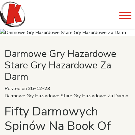
Darmowe Gry Hazardowe
Stare Gry Hazardowe Za
Darm
Posted on
25-12-23
Darmowe Gry Hazardowe Stare Gry Hazardowe Za Darmo
Fifty Darmowych
Spinów Na Book Of