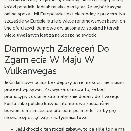
Postanowiliśmy rozjaśnić tę kwestię, umieszczając poniżej
krótki poradnik. Jednak musisz pamiętać, że wybór kasyna
online spoza Unii Europejskiej jest niezgodny z prawem. Na
szczęście w Europie istnieje wiele renomowanych kasyn on-
line oferujących darmowe gry automaty, spośród których
wiele uważanych jest za najlepsze na świecie.
Darmowych Zakręceń Do
Zgarniecia W Maju W
Vulkanvegas
Jeśli darmowy bonus bez depozytu nie ma kodu, nie musisz
proceed wpisywać. Zazwyczaj oznacza to, że kod
promocyjny zostanie automatycznie dodany do Twojego
konta. Jako polskie kasyno internetowe zadbaliśmy
bowiem o minimalizację procedur, po in order to, by grę
można rozpocząć wręcz natychmiastowo.
Jeśli chodzi o ten rodzaj zabawy, to be able to nie ma