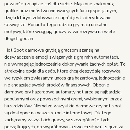
pewnością znajdzie coś dla siebie. Mają one znakomitą
grafikę oraz mnóstwo innowacyjnych funkcji specjalnych,
dzięki którym zdobywanie nagród jest zdecydowanie
łatwiejsze. Ponadto tego rodzaju gry mają unikalne
motywy, które wciągają graczy w wir rozrywki na wiele
długich godzin.
Hot Spot darmowe grydają graczom szansę na
doświadczenie emocji związanych z grą mhh automatach,
nie wymagając jednocześnie dokonywania żadnych opłat. To
atrakcyjna opcja dla osób, które chcą cieszyć się rozrywką
we ryzykiem związanym unces grą hazardową, jednocześnie
nie angażując swoich środków finansowych. Obecnie
darmowe gry hazardowe automaty hot area są najbardziej
popularnymi oraz powszechnymi grami, wybieranymi przez
hazardzistów. Niemalże wszystkie darmowe gry hot-spot
są dostępne na naszej stronie internetowej. Dlatego
zachęcamy wszystkich graczy, w szczególności tych
początkujących, do wypróbowania swoich sił watts grze za