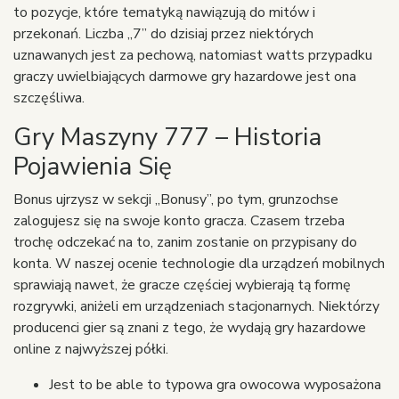
to pozycje, które tematyką nawiązują do mitów i
przekonań. Liczba „7” do dzisiaj przez niektórych
uznawanych jest za pechową, natomiast watts przypadku
graczy uwielbiających darmowe gry hazardowe jest ona
szczęśliwa.
Gry Maszyny 777 – Historia
Pojawienia Się
Bonus ujrzysz w sekcji „Bonusy”, po tym, grunzochse
zalogujesz się na swoje konto gracza. Czasem trzeba
trochę odczekać na to, zanim zostanie on przypisany do
konta. W naszej ocenie technologie dla urządzeń mobilnych
sprawiają nawet, że gracze częściej wybierają tą formę
rozgrywki, aniżeli em urządzeniach stacjonarnych. Niektórzy
producenci gier są znani z tego, że wydają gry hazardowe
online z najwyższej półki.
Jest to be able to typowa gra owocowa wyposażona