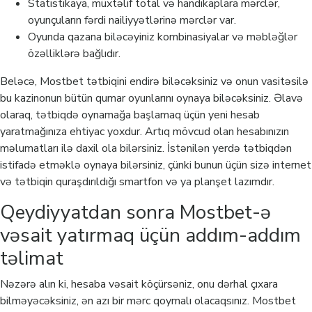
Statistikaya, müxtəlif total və handikaplara mərclər,
oyunçuların fərdi nailiyyətlərinə mərclər var.
Oyunda qazana biləcəyiniz kombinasiyalar və məbləğlər
özəlliklərə bağlıdır.
Beləcə, Mostbet tətbiqini endirə biləcəksiniz və onun vasitəsilə
bu kazinonun bütün qumar oyunlarını oynaya biləcəksiniz. Əlavə
olaraq, tətbiqdə oynamağa başlamaq üçün yeni hesab
yaratmağınıza ehtiyac yoxdur. Artıq mövcud olan hesabınızın
məlumatları ilə daxil ola bilərsiniz. İstənilən yerdə tətbiqdən
istifadə etməklə oynaya bilərsiniz, çünki bunun üçün sizə internet
və tətbiqin quraşdırıldığı smartfon və ya planşet lazımdır.
Qeydiyyatdan sonra Mostbet-ə
vəsait yatırmaq üçün addım-addım
təlimat
Nəzərə alın ki, hesaba vəsait köçürsəniz, onu dərhal çıxara
bilməyəcəksiniz, ən azı bir mərc qoymalı olacaqsınız. Mostbet