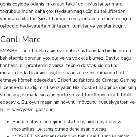
geniş çeşiddə ödəniş imkanları təklif edir. Müştərilər mərc
təcrübələrindən daha çox faydalanmaq üçün bu təkliflərdən
yararlana bilərlər. Şirkət həmçinin müştərilərin qazanması üçün
cəlbedici hədiyyələrlə müntəzəm turnirlər və yarışlar keçirir.
Canlı Mərc
MOSBET ən etibarlı casino və bahis saytlarından biridir, bütün
bahisləriniz qorunur, yox ola və ya yox ola bilməz. Saytla bağlı
hər hansı bir probleminiz varsa, texniki dəstək xidmətinə
müraciət edə bilərsiniz, işçilər sualınızı tez bir zamanda həll
etməyə kömək edəcəklər. Etibarlılıq faktoru da Curacao Gaming
License-dən aldığımız lisenziyadır. Biz mosbet haqqında danışırıq
və bu araşdırmada şirkətin güclü və zəif tərəflərini ətraflı təhlil
edəcəyik. Bu, oyun maşınının növünü, mövzunu, xüsusiyyətləri və
RTP səviyyəsini göstərir.
Bundan əlavə, bu rejimdə slot maşınının qaydaları və
mexanikası ilə tanış olmaq daha asan olacaq.
MOSBET ən etibarlı casino və bahis saytlarından biridir,