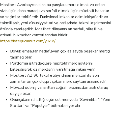
Mostbet Azərbaycan sizə bu yarışlara mərc etmək və onları
sizin üçün daha maraqlı və sərfəli etmək üçün müxtəlif bazarlar
və seçimlər təklif edir. Funksional imkanlar daim inkişaf edir və
təkmilləşir, yeni xüsusiyyətləri və carilərində təkmilləşdirməsini
özündə cəmləşdirir. Mostbet dünyanın ən sərfəli, sürətli və
etibarlı bukmeker kontorlarından biridir
https://istegucumuz.com/yukle/
.
Böyük əmsalları hədəfləyən çox az sayda peşəkar mərcçi
tapmaq olar.
Platforma istifadəçilərə müxtəlif mərc növlərini
birləşdirərək öz mərclərini yaratmağa imkan verir.
Mostbet AZ 90 təklif etdiyi idman mərcləri ilə son
zamanlar ən çox diqqət çəkən mərc saytları arasındadır.
Mövcud ödəniş variantları coğrafi ərazinizdən asılı olaraq
dəyişə bilər.
Oyunçuların rahatlığı üçün sol menyuda “Sevimlilər”, “Yeni
Slotlar” və “Populyar” bölmələri yer alır.