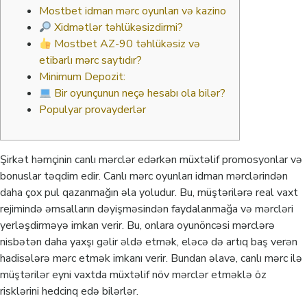
Mostbet idman mərc oyunları və kazino
Xidmətlər təhlükəsizdirmi?
Mostbet AZ-90 təhlükəsiz və
etibarlı mərc saytıdır?
Minimum Depozit:
Bir oyunçunun neçə hesabı ola bilər?
Populyar provayderlər
Şirkət həmçinin canlı mərclər edərkən müxtəlif promosyonlar və
bonuslar təqdim edir. Canlı mərc oyunları idman mərclərindən
daha çox pul qazanmağın əla yoludur. Bu, müştərilərə real vaxt
rejimində əmsalların dəyişməsindən faydalanmağa və mərcləri
yerləşdirməyə imkan verir. Bu, onlara oyunöncəsi mərclərə
nisbətən daha yaxşı gəlir əldə etmək, eləcə də artıq baş verən
hadisələrə mərc etmək imkanı verir. Bundan əlavə, canlı mərc ilə
müştərilər eyni vaxtda müxtəlif növ mərclər etməklə öz
risklərini hedcinq edə bilərlər.