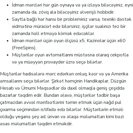
İdman mərcləri hər gün oynaya və ya izləyə biləcəyiniz, eyni
zamanda da, zövq ala biləcəyiniz əlverişli hobbidir.
Saytla bağlı hər hansı bir probleminiz varsa, texniki dəstək
xidmətinə müraciət edə bilərsiniz, işçilər sualınızı tez bir
zamanda həll etməyə kömək edəcəklər.
İdman mərcləri üçün oyun ölçüsü x5, Kazinolar üçün x60
(FreeSpins).
Müştərilər oyun avtomatlarını müstəsna olaraq cekpotla
və ya müəyyən provayder üzrə seçə bilərlər.
Müştərilər hadisələrə mərc edərkən onluq, kəsr və ya Amerika
əmsallarını seçə bilərlər. Şirkət həmçinin Handikaplar, Düzgün
Hesab və Ümumi Məqsədlər də daxil olmaqla geniş çeşiddə
bazarlar təqdim edir. Bundan əlavə, müştərilər tədbir başa
çatmazdan əvvəl mənfəətlərini təmin etmək üçün nağd pul
çıxarma seçimindən istifadə edə bilərlər. Müştərilərin etməli
olduğu yeganə şey ad, ünvan və əlaqə məlumatları kimi bəzi
əsas məlumatları təqdim etməkdir.