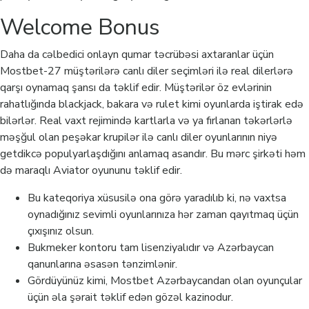
Welcome Bonus
Daha da cəlbedici onlayn qumar təcrübəsi axtaranlar üçün
Mostbet-27 müştərilərə canlı diler seçimləri ilə real dilerlərə
qarşı oynamaq şansı da təklif edir. Müştərilər öz evlərinin
rahatlığında blackjack, bakara və rulet kimi oyunlarda iştirak edə
bilərlər. Real vaxt rejimində kartlarla və ya fırlanan təkərlərlə
məşğul olan peşəkar krupilər ilə canlı diler oyunlarının niyə
getdikcə populyarlaşdığını anlamaq asandır. Bu mərc şirkəti həm
də maraqlı Aviator oyununu təklif edir.
Bu kateqoriya xüsusilə ona görə yaradılıb ki, nə vaxtsa
oynadığınız sevimli oyunlarınıza hər zaman qayıtmaq üçün
çıxışınız olsun.
Bukmeker kontoru tam lisenziyalıdır və Azərbaycan
qanunlarına əsasən tənzimlənir.
Gördüyünüz kimi, Mostbet Azərbaycandan olan oyunçular
üçün əla şərait təklif edən gözəl kazinodur.