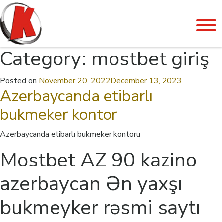
Category:
mostbet giriş
Posted on
November 20, 2022
December 13, 2023
Azerbaycanda etibarlı
bukmeker kontor
Azerbaycanda etibarlı bukmeker kontoru
Mostbet AZ 90 kazino
azerbaycan Ən yaxşı
bukmeyker rəsmi saytı