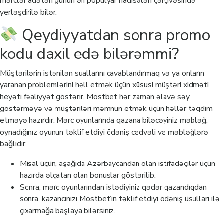
mərclər adətən günün ən populyar hadisələri çərçivəsində
yerləşdirilə bilər.
Qeydiyyatdan sonra promo
kodu daxil edə bilərəmmi?
Müştərilərin istənilən suallarını cavablandırmaq və ya onların
yaranan problemlərini həll etmək üçün xüsusi müştəri xidməti
heyəti fəaliyyət göstərir. Mostbet hər zaman əlavə səy
göstərməyə və müştəriləri məmnun etmək üçün həllər təqdim
etməyə hazırdır. Mərc oyunlarında qazana biləcəyiniz məbləğ,
oynadığınız oyunun təklif etdiyi ödəniş cədvəli və məbləğlərə
bağlıdır.
Misal üçün, aşağıda Azərbaycandan olan istifadəçilər üçün
hazırda əlçatan olan bonuslar göstərilib.
Sonra, mərc oyunlarından istədiyiniz qədər qazandıqdan
sonra, kazancınızı Mostbet’in təklif etdiyi ödəniş üsulları ilə
çıxarmağa başlaya bilərsiniz.