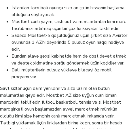
İstənilən təcrübəli oyunçu sizə ən çətin hissənin başlama
olduğunu söyləyəcək.
Mostbet canlı yayım, cash out və mərc artımları kimi mərc
təcrübənizi artırmaq üçün bir çox funksiyalar təklif edir.
Sadəcə Mostbet-ə qoşulduğunuz üçün şirkət sizə Aviator
oyununda 1 AZN dəyərində 5 pulsuz oyun haqqı hədiyyə
edir.
Bundan əlavə şəxsi kabinetdə həm də dost dəvət etmək
və dəstək xidmətinə sorğu göndərmək üçün keçidlər var.
Bəli, müştərilərin pulsuz yükləyə biləcəyi öz mobil
proqramı var.
Sayt sizlər üçün daim yenilənir və sizə lazım olan bütün
məlumatları qeyd edir. Mostbet AZ sizə uyğun olan idman
mərclərini təklif edir, futbol, ​​basketbol, ​​tennis və s. Mostbet
mərc şirkəti oyun başlamazdan əvvəl mərc etmək mümkün
olduğu kimi sizə həmçinin canlı mərc etmək imkanıda verir.
Tətbiqi yükləmək üçün linklərdən birinə keçin, sonra bir hesab