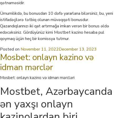
qətnaməsidir.
Ümumilikdə, bu bonusdan 10 dəfə yararlana bilərsiniz, bu, yeni
istifadəçilərə tətbiq olunan müvəqqəti bonusdur.
Qazandıqlarınızı iki qat artırmağa imkan verən bir bonus əldə
edəcəksiniz. Gördüyünüz kimi Mostbet kazino hesaba pul
qoymaq üçün heç bir komissya tutmur.
Posted on
November 11, 2022
December 13, 2023
Mosbet: onlayn kazino və
idman mərclər
Mosbet: onlayn kazino və idman mərcləri
Mostbet, Azərbaycanda
ən yaxşı onlayn
kazinolardan biri