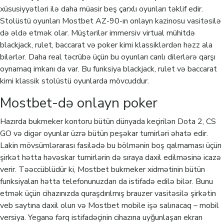
xüsusiyyətləri ilə daha müasir beş çarxlı oyunları təklif edir.
Stolüstü oyunları Mostbet AZ-90-ın onlayn kazinosu vasitəsilə
də əldə etmək olar. Müştərilər immersiv virtual mühitdə
blackjack, rulet, baccarat və poker kimi klassiklərdən həzz ala
bilərlər. Daha real təcrübə üçün bu oyunları canlı dilerlərə qarşı
oynamaq imkanı da var. Bu funksiya blackjack, rulet və baccarat
kimi klassik stolüstü oyunlarda mövcuddur.
Mostbet-də onlayn poker
Hazırda bukmeker kontoru bütün dünyada keçirilən Dota 2, CS
GO və digər oyunlar üzrə bütün peşəkar turnirləri əhatə edir.
Lakin mövsümlərarası fasilədə bu bölmənin boş qalmaması üçün
şirkət hətta həvəskar turnirlərin də sıraya daxil edilməsinə icazə
verir. Təəccüblüdür ki, Mostbet bukmeker xidmətinin bütün
funksiyaları hətta telefonunuzdan da istifadə edilə bilər. Bunu
etmək üçün cihazınızda quraşdırılmış brauzer vasitəsilə şirkətin
veb saytına daxil olun və Mostbet mobile işə salınacaq – mobil
versiya. Yeganə fərq istifadəçinin cihazına uyğunlaşan ekran