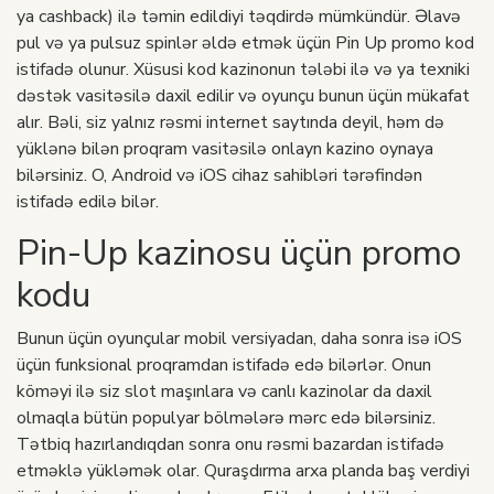
ya cashback) ilə təmin edildiyi təqdirdə mümkündür. Əlavə
pul və ya pulsuz spinlər əldə etmək üçün Pin Up promo kod
istifadə olunur. Xüsusi kod kazinonun tələbi ilə və ya texniki
dəstək vasitəsilə daxil edilir və oyunçu bunun üçün mükafat
alır. Bəli, siz yalnız rəsmi internet saytında deyil, həm də
yüklənə bilən proqram vasitəsilə onlayn kazino oynaya
bilərsiniz. O, Android və iOS cihaz sahibləri tərəfindən
istifadə edilə bilər.
Pin-Up kazinosu üçün promo
kodu
Bunun üçün oyunçular mobil versiyadan, daha sonra isə iOS
üçün funksional proqramdan istifadə edə bilərlər. Onun
köməyi ilə siz slot maşınlara və canlı kazinolar da daxil
olmaqla bütün populyar bölmələrə mərc edə bilərsiniz.
Tətbiq hazırlandıqdan sonra onu rəsmi bazardan istifadə
etməklə yükləmək olar. Quraşdırma arxa planda baş verdiyi