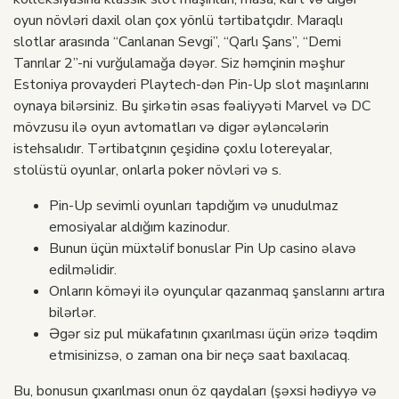
oyun növləri daxil olan çox yönlü tərtibatçıdır. Maraqlı
slotlar arasında “Canlanan Sevgi”, “Qarlı Şans”, “Demi
Tanrılar 2”-ni vurğulamağa dəyər. Siz həmçinin məşhur
Estoniya provayderi Playtech-dən Pin-Up slot maşınlarını
oynaya bilərsiniz. Bu şirkətin əsas fəaliyyəti Marvel və DC
mövzusu ilə oyun avtomatları və digər əyləncələrin
istehsalıdır. Tərtibatçının çeşidinə çoxlu lotereyalar,
stolüstü oyunlar, onlarla poker növləri və s.
Pin-Up sevimli oyunları tapdığım və unudulmaz
emosiyalar aldığım kazinodur.
Bunun üçün müxtəlif bonuslar Pin Up casino əlavə
edilməlidir.
Onların köməyi ilə oyunçular qazanmaq şanslarını artıra
bilərlər.
Əgər siz pul mükafatının çıxarılması üçün ərizə təqdim
etmisinizsə, o zaman ona bir neçə saat baxılacaq.
Bu, bonusun çıxarılması onun öz qaydaları (şəxsi hədiyyə və