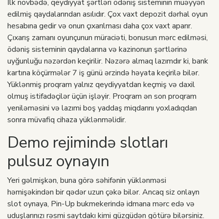
İlk növbədə, qeydiyyat şərtləri ödəniş sisteminin müəyyən
edilmiş qaydalarından asılıdır. Çox vaxt depozit dərhal oyun
hesabına gedir və onun çıxarılması daha çox vaxt aparır.
Çıxarış zamanı oyunçunun müraciəti, bonusun mərc edilməsi,
ödəniş sisteminin qaydalarına və kazinonun şərtlərinə
uyğunluğu nəzərdən keçirilir. Nəzərə almaq lazımdır ki, bank
kartına köçürmələr 7 iş günü ərzində həyata keçirilə bilər.
Yüklənmiş proqram yalnız qeydiyyatdan keçmiş və daxil
olmuş istifadəçilər üçün işləyir. Proqram ən son proqram
yeniləməsini və lazımi boş yaddaş miqdarını yoxladıqdan
sonra müvafiq cihaza yüklənməlidir.
Demo rejimində slotları
pulsuz oynayın
Yeri gəlmişkən, buna görə səhifənin yüklənməsi
həmişəkindən bir qədər uzun çəkə bilər. Ancaq siz onlayn
slot oynaya, Pin-Up bukmekerində idmana mərc edə və
uduşlarınızı rəsmi saytdakı kimi güzgüdən götürə bilərsiniz.