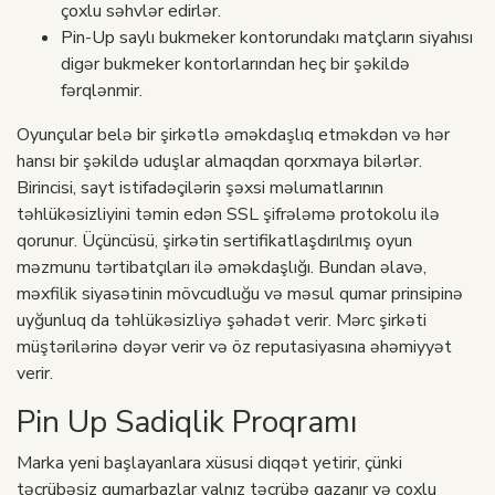
çoxlu səhvlər edirlər.
Pin-Up saylı bukmeker kontorundakı matçların siyahısı
digər bukmeker kontorlarından heç bir şəkildə
fərqlənmir.
Oyunçular belə bir şirkətlə əməkdaşlıq etməkdən və hər
hansı bir şəkildə uduşlar almaqdan qorxmaya bilərlər.
Birincisi, sayt istifadəçilərin şəxsi məlumatlarının
təhlükəsizliyini təmin edən SSL şifrələmə protokolu ilə
qorunur. Üçüncüsü, şirkətin sertifikatlaşdırılmış oyun
məzmunu tərtibatçıları ilə əməkdaşlığı. Bundan əlavə,
məxfilik siyasətinin mövcudluğu və məsul qumar prinsipinə
uyğunluq da təhlükəsizliyə şəhadət verir. Mərc şirkəti
müştərilərinə dəyər verir və öz reputasiyasına əhəmiyyət
verir.
Pin Up Sadiqlik Proqramı
Marka yeni başlayanlara xüsusi diqqət yetirir, çünki
təcrübəsiz qumarbazlar yalnız təcrübə qazanır və çoxlu