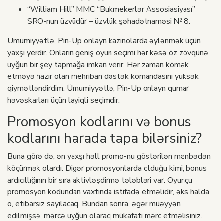
“William Hill” MMC “Bukmekerlər Assosiasiyası”
SRO-nun üzvüdür – üzvlük şəhadətnaməsi № 8.
Ümumiyyətlə, Pin-Up onlayn kazinolarda əylənmək üçün
yaxşı yerdir. Onların geniş oyun seçimi hər kəsə öz zövqünə
uyğun bir şey tapmağa imkan verir. Hər zaman kömək
etməyə hazır olan mehriban dəstək komandasını yüksək
qiymətləndirdim. Ümumiyyətlə, Pin-Up onlayn qumar
həvəskarları üçün layiqli seçimdir.
Promosyon kodlarını və bonus
kodlarını harada tapa bilərsiniz?
Buna görə də, ən yaxşı həll promo-nu göstərilən mənbədən
köçürmək olardı. Digər promosyonlarda olduğu kimi, bonus
ardıcıllığının bir sıra aktivləşdirmə tələbləri var. Oyunçu
promosyon kodundan vaxtında istifadə etməlidir, əks halda
o, etibarsız sayılacaq. Bundan sonra, əgər müəyyən
edilmişsə, mərcə uyğun olaraq mükafatı mərc etməlisiniz.