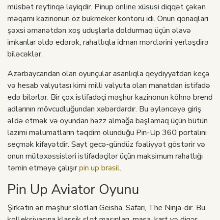
müsbət reytinqə layiqdir. Pinup online xüsusi diqqət çəkən
məqamı kazinonun öz bukmeker kontoru idi. Onun qonaqları
şəxsi əmanətdən xoş uduşlarla doldurmaq üçün əlavə
imkanlar əldə edərək, rahatlıqla idman mərclərini yerləşdirə
biləcəklər.
Azərbaycandan olan oyunçular asanlıqla qeydiyyatdan keçə
və hesab valyutası kimi milli valyuta olan manatdan istifadə
edə bilərlər. Bir çox istifadəçi məşhur kazinonun köhnə brend
adlarının mövcudluğundan xəbərdardır. Bu əyləncəyə giriş
əldə etmək və oyundan həzz almağa başlamaq üçün bütün
lazımi məlumatların təqdim olunduğu Pin-Up 360 portalını
seçmək kifayətdir. Sayt gecə-gündüz fəaliyyət göstərir və
onun mütəxəssisləri istifadəçilər üçün maksimum rahatlığı
təmin etməyə çalışır
pin up brasil
.
Pin Up Aviator Oyunu
Şirkətin ən məşhur slotları Geisha, Safari, The Ninja-dır. Bu,
kolleksiyasına klassik slot maşınları, masa, kart və digər