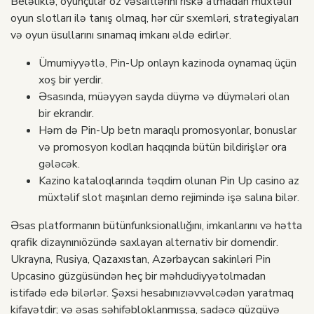
Beləliklə, oyunçular öz vəsaitlərini riskə atmadan müxtəlif
oyun slotları ilə tanış olmaq, hər cür sxemləri, strategiyaları
və oyun üsullarını sınamaq imkanı əldə edirlər.
Ümumiyyətlə, Pin-Up onlayn kazinoda oynamaq üçün
xoş bir yerdir.
Əsasında, müəyyən sayda düymə və düymələri olan
bir ekrandır.
Həm də Pin-Up betn maraqlı promosyonlar, bonuslar
və promosyon kodları haqqında bütün bildirişlər ora
gələcək.
Kazino kataloqlarında təqdim olunan Pin Up casino az
müxtəlif slot maşınları demo rejimində işə salına bilər.
Əsas platformanın bütünfunksionallığını, imkanlarını və hətta
qrafik dizaynınıözündə saxlayan alternativ bir domendir.
Ukrayna, Rusiya, Qazaxıstan, Azərbaycan sakinləri Pin
Upcasino güzgüsündən heç bir məhdudiyyətolmadan
istifadə edə bilərlər. Şəxsi hesabınızıəvvəlcədən yaratmaq
kifayətdir; və əsas səhifəbloklanmışsa, sadəcə güzgüyə