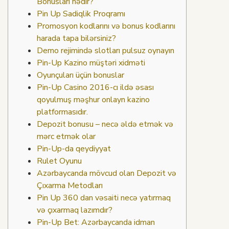
Bonusları nədir?
Pin Up Sadiqlik Proqramı
Promosyon kodlarını və bonus kodlarını
harada tapa bilərsiniz?
Demo rejimində slotları pulsuz oynayın
Pin-Up Kazino müştəri xidməti
Oyunçuları üçün bonuslar
Pin-Up Casino 2016-cı ildə əsası
qoyulmuş məşhur onlayn kazino
platformasıdır.
Depozit bonusu – necə əldə etmək və
mərc etmək olar
Pin-Up-da qeydiyyat
Rulet Oyunu
Azərbaycanda mövcud olan Depozit və
Çıxarma Metodları
Pin Up 360 dan vəsaiti necə yatırmaq
və çıxarmaq lazımdır?
Pin-Up Bet: Azərbaycanda idman