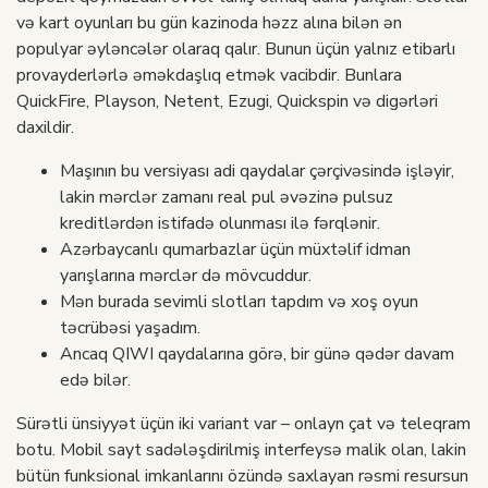
və kart oyunları bu gün kazinoda həzz alına bilən ən
populyar əyləncələr olaraq qalır. Bunun üçün yalnız etibarlı
provayderlərlə əməkdaşlıq etmək vacibdir. Bunlara
QuickFire, Playson, Netent, Ezugi, Quickspin və digərləri
daxildir.
Maşının bu versiyası adi qaydalar çərçivəsində işləyir,
lakin mərclər zamanı real pul əvəzinə pulsuz
kreditlərdən istifadə olunması ilə fərqlənir.
Azərbaycanlı qumarbazlar üçün müxtəlif idman
yarışlarına mərclər də mövcuddur.
Mən burada sevimli slotları tapdım və xoş oyun
təcrübəsi yaşadım.
Ancaq QIWI qaydalarına görə, bir günə qədər davam
edə bilər.
Sürətli ünsiyyət üçün iki variant var – onlayn çat və teleqram
botu. Mobil sayt sadələşdirilmiş interfeysə malik olan, lakin
bütün funksional imkanlarını özündə saxlayan rəsmi resursun