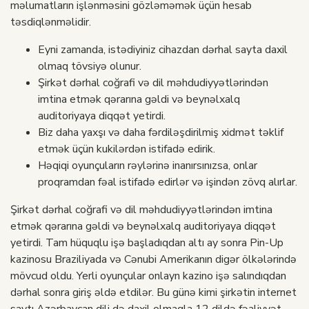
məlumatların işlənməsini gözləməmək üçün hesab
təsdiqlənməlidir.
Eyni zamanda, istədiyiniz cihazdan dərhal sayta daxil
olmaq tövsiyə olunur.
Şirkət dərhal coğrafi və dil məhdudiyyətlərindən
imtina etmək qərarına gəldi və beynəlxalq
auditoriyaya diqqət yetirdi.
Biz daha yaxşı və daha fərdiləşdirilmiş xidmət təklif
etmək üçün kukilərdən istifadə edirik.
Həqiqi oyunçuların rəylərinə inanırsınızsa, onlar
proqramdan fəal istifadə edirlər və işindən zövq alırlar.
Şirkət dərhal coğrafi və dil məhdudiyyətlərindən imtina
etmək qərarına gəldi və beynəlxalq auditoriyaya diqqət
yetirdi. Tam hüquqlu işə başladıqdan altı ay sonra Pin-Up
kazinosu Braziliyada və Cənubi Amerikanın digər ölkələrində
mövcud oldu. Yerli oyunçular onlayn kazino işə salındıqdan
dərhal sonra giriş əldə etdilər. Bu günə kimi şirkətin internet