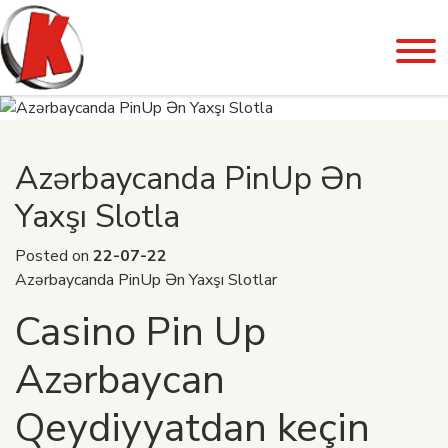
Azərbaycanda PinUp Ən
Yaxşı Slotla
Posted on
22-07-22
Azərbaycanda PinUp Ən Yaxşı Slotlar
Casino Pin Up
Azərbaycan
Qeydiyyatdan keçin