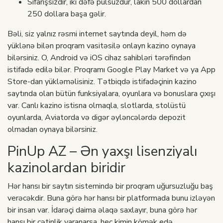
Sifarişsizdir, iki dəfə pulsuzdur, lakin 500 dollardan
250 dollara başa gəlir.
Bəli, siz yalnız rəsmi internet saytında deyil, həm də
yüklənə bilən proqram vasitəsilə onlayn kazino oynaya
bilərsiniz. O, Android və iOS cihaz sahibləri tərəfindən
istifadə edilə bilər. Proqramı Google Play Market və ya App
Store-dan yükləməlisiniz. Tətbiqdə istifadəçinin kazino
saytında olan bütün funksiyalara, oyunlara və bonuslara çıxışı
var. Canlı kazino istisna olmaqla, slotlarda, stolüstü
oyunlarda, Aviatorda və digər əyləncələrdə depozit
olmadan oynaya bilərsiniz.
PinUp AZ – Ən yaxşı lisenziyalı
kazinolardan biridir
Hər hansı bir saytın sistemində bir proqram uğursuzluğu baş
verəcəkdir. Buna görə hər hansı bir platformada bunu izləyən
bir insan var. İdarəçi daima əlaqə saxlayır, buna görə hər
hansı bir çətinlik yaranarsa, heç kimin kömək edə