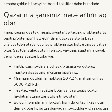
hesaba çəkilə biləcəyi cəlbedici təkliflər daim buradadır.
Qazanma şansınızı necə artırmaq
olar
Pinup casino dəstək hesab, oyunlar və texniki problemlərlə
bağlı problemləri həll edir. Bir mütəxəssislə birbaşa
ünsiyyətdən əlavə, oyunçu problemi özü həll etməyə çalışa
bilər. Saytda istifadəçilərin ən çox yayılmış suallarına cavab
verən geniş suallar bloku var.
PinUp Casino-da siz yüksək ixtisaslı və gülərüz
müştəri dəstəyinə arxalana bilərsiniz.
Minimum doldurma məbləği 10 AZN, maksimum isə
6000 AZN-dir.
Tez-tez verilən suallar bölməsi vasitəsilə çoxlu
faydalı məlumatlar əldə etmək olar.
Bu gün həm idman mərcləri, həm də onlayn kazinolar
demək olar ki, bütün dünyada mövcuddur – Qazaxıstan