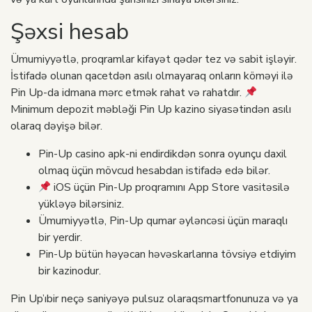
Şəxsi hesab
Ümumiyyətlə, proqramlar kifayət qədər tez və sabit işləyir.
İstifadə olunan qacetdən asılı olmayaraq onların köməyi ilə
Pin Up-da idmana mərc etmək rahat və rahatdır.
Minimum depozit məbləği Pin Up kazino siyasətindən asılı
olaraq dəyişə bilər.
Pin-Up casino apk-ni endirdikdən sonra oyunçu daxil
olmaq üçün mövcud hesabdan istifadə edə bilər.
iOS üçün Pin-Up proqramını App Store vasitəsilə
yükləyə bilərsiniz.
Ümumiyyətlə, Pin-Up qumar əyləncəsi üçün maraqlı
bir yerdir.
Pin-Up bütün həyəcan həvəskarlarına tövsiyə etdiyim
bir kazinodur.
Pin Up’ıbir neçə saniyəyə pulsuz olaraqsmartfonunuza və ya