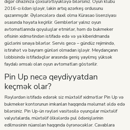
digər cihazınıza çoxsürətliyükləyə bilərsiniz. Oyun klubu
2016-cı ildən işləyir, lakin artıq azərkeş ordusunu
qazanmışdır. Əyləncələrə daxil olma Kürasao lisenziyası
əsasında həyata keçirilir. Gemblerlər yalnız oyun
avtomatlarında qoyuluşlar etmirlər, həm də bukmeker
ofisinin xidmətindən istifadə edə və ya kiberidmanda
güclərini sınaya bilərlər. Servis gecə – gündüz rejimində,
istirahət və bayram günləri olmadan işləyir. Meydançanın
lobbisində istifadəçilər arasında geniş yayılmış yüksək
faydalı əmsalı olan oyun avtomatları göstərilir.
Pin Up necə qeydiyyatdan
keçmək olar?
Rəylərdən istifadə edərək siz müxtəlif xidmətlər Pin Up və
bukmeker kontorunun imkanları haqqında məlumat əldə edə
bilərsiniz. Pin Up-ün rəyləri vasitəsilə oyunçular müxtəlif
valyutalarda, müxtəlif ölkələrdə pul ödənişlərinin
edilməsinin nüansları haqqında öyrənəcəklər. Cavablara