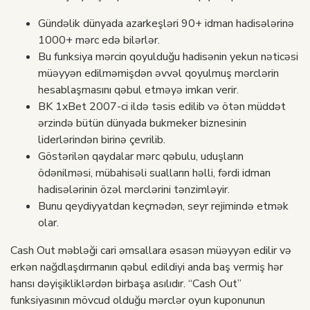
Gündəlik dünyada azarkeşləri 90+ idman hadisələrinə
1000+ mərc edə bilərlər.
Bu funksiya mərcin qoyulduğu hadisənin yekun nəticəsi
müəyyən edilməmişdən əvvəl qoyulmuş mərclərin
hesablaşmasını qəbul etməyə imkan verir.
BK 1xBet 2007-ci ildə təsis edilib və ötən müddət
ərzində bütün dünyada bukmeker biznesinin
liderlərindən birinə çevrilib.
Göstərilən qaydalar mərc qəbulu, uduşların
ödənilməsi, mübahisəli sualların həlli, fərdi idman
hadisələrinin özəl mərclərini tənzimləyir.
Bunu qeydiyyatdan keçmədən, seyr rejimində etmək
olar.
Cash Out məbləği cari əmsallara əsasən müəyyən edilir və
erkən nağdlaşdırmanın qəbul edildiyi anda baş vermiş hər
hansı dəyişikliklərdən birbaşa asılıdır. “Cash Out”
funksiyasının mövcud olduğu mərclər oyun kuponunun