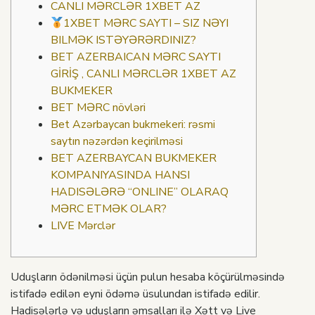
CANLI MƏRCLƏR 1XBET AZ
1XBET MƏRC SAYTI – SIZ NƏYI
BILMƏK ISTƏYƏRƏRDINIZ?
BET AZERBAICAN MƏRC SAYTI
GİRİŞ , CANLI MƏRCLƏR 1XBET AZ
BUKMEKER
BET MƏRC növləri
Bet Azərbaycan bukmekeri: rəsmi
saytın nəzərdən keçirilməsi
BET AZERBAYCAN BUKMEKER
KOMPANIYASINDA HANSI
HADISƏLƏRƏ “ONLINE” OLARAQ
MƏRC ETMƏK OLAR?
LIVE Mərclər
Uduşların ödənilməsi üçün pulun hesaba köçürülməsində
istifadə edilən eyni ödəmə üsulundan istifadə edilir.
Hadisələrlə və uduşların əmsalları ilə Xətt və Live