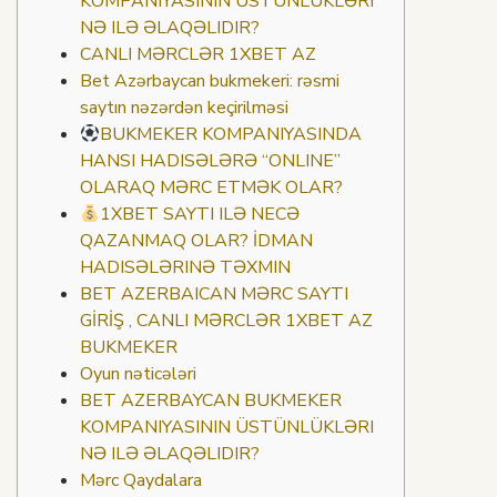
KOMPANIYASININ ÜSTÜNLÜKLƏRI
NƏ ILƏ ƏLAQƏLIDIR?
CANLI MƏRCLƏR 1XBET AZ
Bet Azərbaycan bukmekeri: rəsmi
saytın nəzərdən keçirilməsi
BUKMEKER KOMPANIYASINDA
HANSI HADISƏLƏRƏ “ONLINE”
OLARAQ MƏRC ETMƏK OLAR?
1XBET SAYTI ILƏ NECƏ
QAZANMAQ OLAR? İDMAN
HADISƏLƏRINƏ TƏXMIN
BET AZERBAICAN MƏRC SAYTI
GİRİŞ , CANLI MƏRCLƏR 1XBET AZ
BUKMEKER
Oyun nəticələri
BET AZERBAYCAN BUKMEKER
KOMPANIYASININ ÜSTÜNLÜKLƏRI
NƏ ILƏ ƏLAQƏLIDIR?
Mərc Qaydalara