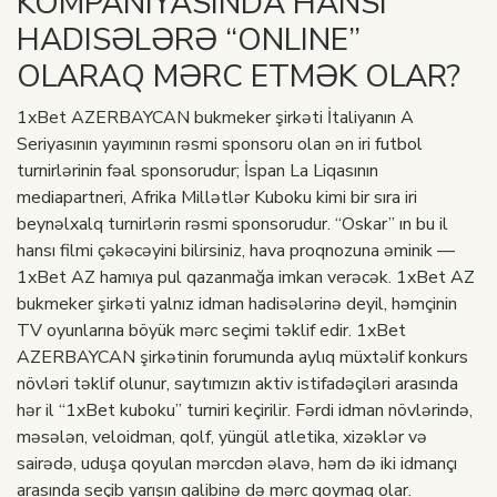
KOMPANIYASINDA HANSI
HADISƏLƏRƏ “ONLINE”
OLARAQ MƏRC ETMƏK OLAR?
1xBet AZERBAYCAN bukmeker şirkəti İtaliyanın A
Seriyasının yayımının rəsmi sponsoru olan ən iri futbol
turnirlərinin fəal sponsorudur; İspan La Liqasının
mediapartneri, Afrika Millətlər Kuboku kimi bir sıra iri
beynəlxalq turnirlərin rəsmi sponsorudur. “Oskar” ın bu il
hansı filmi çəkəcəyini bilirsiniz, hava proqnozuna əminik —
1xBet AZ hamıya pul qazanmağa imkan verəcək. 1xBet AZ
bukmeker şirkəti yalnız idman hadisələrinə deyil, həmçinin
TV oyunlarına böyük mərc seçimi təklif edir. 1xBet
AZERBAYCAN şirkətinin forumunda aylıq müxtəlif konkurs
növləri təklif olunur, saytımızın aktiv istifadəçiləri arasında
hər il “1xBet kuboku” turniri keçirilir. Fərdi idman növlərində,
məsələn, veloidman, qolf, yüngül atletika, xizəklər və
sairədə, uduşa qoyulan mərcdən əlavə, həm də iki idmançı
arasında seçib yarışın qalibinə də mərc qoymaq olar.