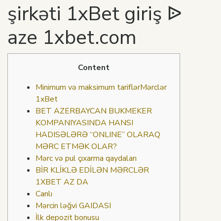
şirkəti 1xBet giriş ᐉ
aze 1xbet.com
Content
Minimum və maksimum tariflərMərclər
1xBet
BET AZERBAYCAN BUKMEKER
KOMPANIYASINDA HANSI
HADISƏLƏRƏ “ONLINE” OLARAQ
MƏRC ETMƏK OLAR?
Mərc və pul çıxarma qaydaları
BİR KLİKLƏ EDİLƏN MƏRCLƏR
1XBET AZ DA
Canlı
Mərcin ləğvi GAIDASI
İlk depozit bonusu