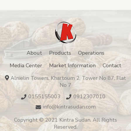
About
Products
Operations
Media Center
Market Information
Contact
Alnielin Towers, Khartoum 2, Tower No 87, Flat
No 7
0155155003
0912307010
info@kintrasudan.com
Copyright © 2021 Kintra Sudan. All Rights
Reserved.