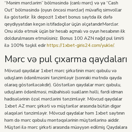
“Mənim mərclərim” bölməsində (canlı mərc) və ya “Cash
Out” bölməsində (oyun öncəsi mərclər) müvafiq simvollar
ilə göstərilir. İlk depozit 1xbet bonus saytda ilk dəfə
qeydiyyatdan keçən istifadəçilər üçün əlçatandırMərclər.
Onu əldə etmək üçün bir hesab açmalı və oyun hesabının ilk
doldurulmasını etməlisiniz. Bonus 100 AZN nağd pul limiti
ilə 100% təşkil edir
https://1xbet-giris24.com/yukle/
.
Mərc və pul çıxarma qaydaları
Mövcud qaydalar 1xbet mərc şirkətinin mərc qəbulu və
uduşların ödənilməsini tənzimləyir (sonraki mətndə qayda
olaraq göstəriləcəkdir). Göstərilən qaydalar mərc qəbulu,
uduşların ödənilməsi, mübahisəli sualların həlli, fərdi idman
hadisələrinin özəl mərclərini tənzimləyir. Mövcud qaydalar
1xbet AZ mərc şirkəti və müştərilər arasında bütün digər
əlaqələri tənzimləyir. Mövcud qaydalar həm 1xbet saytının
həm də mərc qəbulu məntəqələrinin müştərilərinə aiddir.
Müştəri ilə mərc şirkəti arasında müəyyən edilmiş Qaydalara