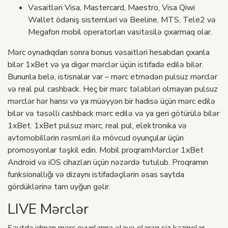
Vəsaitləri Visa, Mastercard, Maestro, Visa Qiwi
Wallet ödəniş sistemləri və Beeline, MTS, Tele2 və
Megafon mobil operatorları vasitəsilə çıxarmaq olar.
Mərc oynadıqdan sonra bonus vəsaitləri hesabdan çıxarıla
bilər 1xBet və ya digər mərclər üçün istifadə edilə bilər.
Bununla belə, istisnalar var – mərc etmədən pulsuz mərclər
və real pul cashback. Heç bir mərc tələbləri olmayan pulsuz
mərclər hər hansı və ya müəyyən bir hadisə üçün mərc edilə
bilər və təsəlli cashback mərc edilə və ya geri götürülə bilər
1xBet. 1xBet pulsuz mərc, real pul, elektronika və
avtomobillərin rəsmləri ilə mövcud oyunçular üçün
promosyonlar təşkil edin. Mobil proqramMərclər 1xBet
Android və iOS cihazları üçün nəzərdə tutulub. Proqramın
funksionallığı və dizaynı istifadəçilərin əsas saytda
gördüklərinə tam uyğun gəlir.
LIVE Mərclər