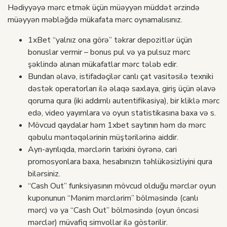
Hədiyyəyə mərc etmək üçün müəyyən müddət ərzində
müəyyən məbləğdə mükafata mərc oynamalısınız.
1xBet “yalnız ona görə” təkrar depozitlər üçün
bonuslar vermir – bonus pul və ya pulsuz mərc
şəklində alınan mükafatlar mərc tələb edir.
Bundan əlavə, istifadəçilər canlı çat vasitəsilə texniki
dəstək operatorları ilə əlaqə saxlaya, giriş üçün əlavə
qoruma qura (iki addımlı autentifikasiya), bir kliklə mərc
edə, video yayımlara və oyun statistikasına baxa və s.
Mövcud qaydalar həm 1xbet saytının həm də mərc
qəbulu məntəqələrinin müştərilərinə aiddir.
Ayrı-ayrılıqda, mərclərin tarixini öyrənə, cari
promosyonlara baxa, hesabınızın təhlükəsizliyini qura
bilərsiniz.
“Cash Out” funksiyasının mövcud olduğu mərclər oyun
kuponunun “Mənim mərclərim” bölməsində (canlı
mərc) və ya “Cash Out” bölməsində (oyun öncəsi
mərclər) müvafiq simvollar ilə göstərilir.