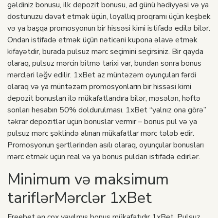
gəldiniz bonusu, ilk depozit bonusu, ad günü hədiyyəsi və ya
dostunuzu dəvət etmək üçün, loyallıq proqramı üçün keşbek
və ya başqa promosyonun bir hissəsi kimi istifadə edilə bilər.
Ondan istifadə etmək üçün nəticəni kupona əlavə etmək
kifayətdir, burada pulsuz mərc seçimini seçirsiniz. Bir qayda
olaraq, pulsuz mərcin bitmə tarixi var, bundan sonra bonus
mərcləri ləğv edilir. 1xBet az müntəzəm oyunçuları fərdi
olaraq və ya müntəzəm promosyonların bir hissəsi kimi
depozit bonusları ilə mükafatlandıra bilər, məsələn, həftə
sonları hesabın 50% doldurulması. 1xBet “yalnız ona görə”
təkrar depozitlər üçün bonuslar vermir – bonus pul və ya
pulsuz mərc şəklində alınan mükafatlar mərc tələb edir.
Promosyonun şərtlərindən asılı olaraq, oyunçular bonusları
mərc etmək üçün real və ya bonus puldan istifadə edirlər.
Minimum və maksimum
tariflərMərclər 1xBet
Freebet ən çox yayılmış bonus mükafatıdır 1xBet. Pulsuz