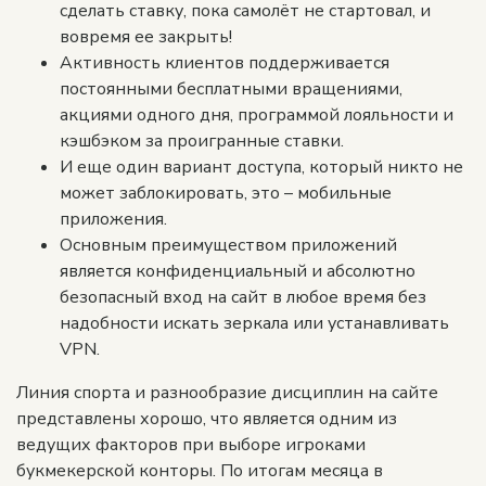
сделать ставку, пока самолёт не стартовал, и
вовремя ее закрыть!
Активность клиентов поддерживается
постоянными бесплатными вращениями,
акциями одного дня, программой лояльности и
кэшбэком за проигранные ставки.
И еще один вариант доступа, который никто не
может заблокировать, это – мобильные
приложения.
Основным преимуществом приложений
является конфиденциальный и абсолютно
безопасный вход на сайт в любое время без
надобности искать зеркала или устанавливать
VPN.
Линия спорта и разнообразие дисциплин на сайте
представлены хорошо, что является одним из
ведущих факторов при выборе игроками
букмекерской конторы. По итогам месяца в