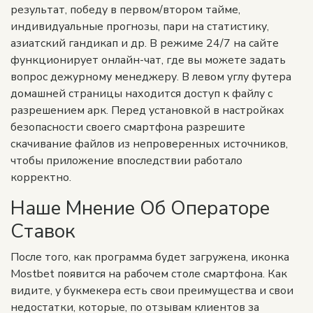
результат, победу в первом/втором тайме,
индивидуальные прогнозы, пари на статистику,
азиатский гандикап и др. В режиме 24/7 на сайте
функционирует онлайн-чат, где вы можете задать
вопрос дежурному менеджеру. В левом углу футера
домашней страницы находится доступ к файлу с
разрешением арк. Перед установкой в настройках
безопасности своего смартфона разрешите
скачивание файлов из непроверенных источников,
чтобы приложение впоследствии работало
корректно.
Наше Мнение Об Операторе
Ставок
После того, как программа будет загружена, иконка
Mostbet появится на рабочем столе смартфона. Как
видите, у букмекера есть свои преимущества и свои
недостатки, которые, по отзывам клиентов за