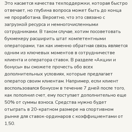
Это касается качества техподдержки, которая быстро
отвечает, но глубина вопроса может быть до конца
не проработана. Вероятно, что это связано с
загрузкой ресурса и немногочисленными
сотрудниками. В таком случае, хотим посоветовать
букмекеру расширить штат компетентными
операторами, так как именно обратная связь является
одним из ключевых моментов в сотрудничестве
клиента и оператора ставок. В разделе «Акции и
бонусы» вы сможете прочесть обо всех
дополнительных условиях, которые предлагает
оператор своим клиентам. Например, если клиент
воспользовался бонусом в течение 7 дней после того,
как пополнил счет, ему поступает дополнительно еще
50% от суммы взноса. Средства нужно будет
отыграть в 20-кратном размере на спортивном
рынке для ставок-ординаров с коэффициентами от
1,50.