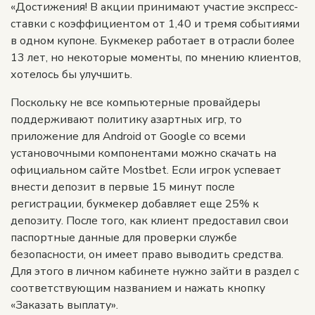
«Достижения! В акции принимают участие экспресс-
ставки с коэффициентом от 1,40 и тремя событиями
в одном купоне. Букмекер работает в отрасли более
13 лет, но некоторые моменты, по мнению клиентов,
хотелось бы улучшить.
Поскольку не все компьютерные провайдеры
поддерживают политику азартных игр, то
приложение для Android от Google со всеми
установочными компонентами можно скачать на
официальном сайте Mostbet. Если игрок успевает
внести депозит в первые 15 минут после
регистрации, букмекер добавляет еще 25% к
депозиту. После того, как клиент предоставил свои
паспортные данные для проверки службе
безопасности, он имеет право выводить средства.
Для этого в личном кабинете нужно зайти в раздел с
соответствующим названием и нажать кнопку
«Заказать выплату».