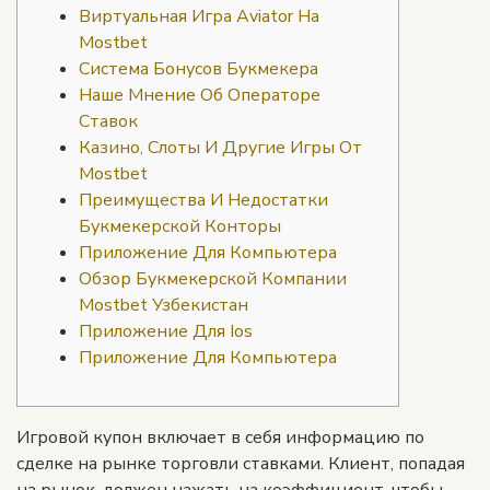
Виртуальная Игра Aviator На
Mostbet
Система Бонусов Букмекера
Наше Мнение Об Операторе
Ставок
Казино, Слоты И Другие Игры От
Mostbet
Преимущества И Недостатки
Букмекерской Конторы
Приложение Для Компьютера
Обзор Букмекерской Компании
Mostbet Узбекистан
Приложение Для Ios
Приложение Для Компьютера
Игровой купон включает в себя информацию по
сделке на рынке торговли ставками. Клиент, попадая