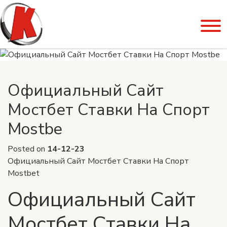
Официальный Сайт
Мостбет Ставки На Спорт
Mostbe
Posted on
14-12-23
Официальный Сайт Мостбет Ставки На Спорт
Mostbet
Официальный Сайт
Мостбет Ставки На