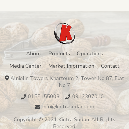
About
Products
Operations
Media Center
Market Information
Contact
Alnielin Towers, Khartoum 2, Tower No 87, Flat
No 7
0155155003
0912307010
info@kintrasudan.com
Copyright © 2021 Kintra Sudan. All Rights
Reserved.