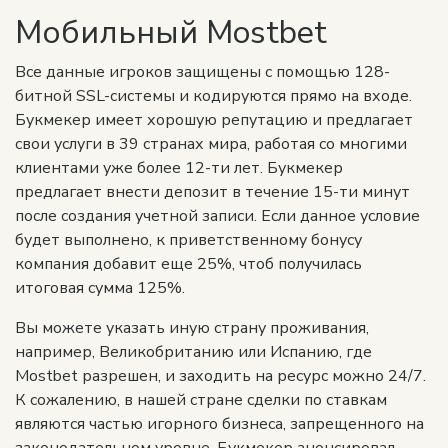
Мобильный Mostbet
Все данные игроков защищены с помощью 128-
битной SSL-системы и кодируются прямо на входе.
Букмекер имеет хорошую репутацию и предлагает
свои услуги в 39 странах мира, работая со многими
клиентами уже более 12-ти лет. Букмекер
предлагает внести депозит в течение 15-ти минут
после создания учетной записи. Если данное условие
будет выполнено, к приветственному бонусу
компания добавит еще 25%, чтоб получилась
итоговая сумма 125%.
Вы можете указать иную страну проживания,
например, Великобританию или Испанию, где
Mostbet разрешен, и заходить на ресурс можно 24/7.
К сожалению, в нашей стране сделки по ставкам
являются частью игорного бизнеса, запрещенного на