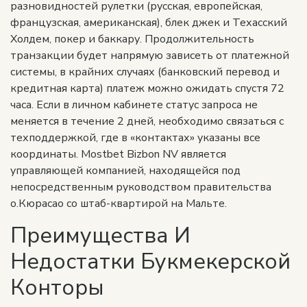
разновидностей рулетки (русская, европейская,
французская, американская), блек джек и Техасский
Холдем, покер и баккару. Продолжительность
транзакции будет напрямую зависеть от платежной
системы, в крайних случаях (банковский перевод и
кредитная карта) платеж можно ожидать спустя 72
часа. Если в личном кабинете статус запроса не
меняется в течение 2 дней, необходимо связаться с
техподдержкой, где в «контактах» указаны все
координаты. Mostbet Bizbon NV является
управляющей компанией, находящейся под
непосредственным руководством правительства
о.Кюрасао со штаб-квартирой на Мальте.
Преимущества И
Недостатки Букмекерской
Конторы