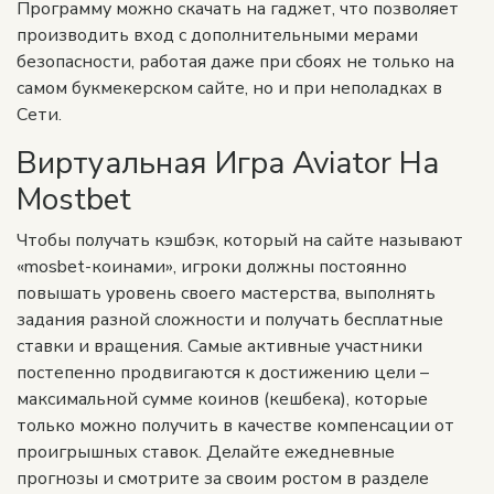
Программу можно скачать на гаджет, что позволяет
производить вход с дополнительными мерами
безопасности, работая даже при сбоях не только на
самом букмекерском сайте, но и при неполадках в
Сети.
Виртуальная Игра Aviator На
Mostbet
Чтобы получать кэшбэк, который на сайте называют
«mosbet-коинами», игроки должны постоянно
повышать уровень своего мастерства, выполнять
задания разной сложности и получать бесплатные
ставки и вращения. Самые активные участники
постепенно продвигаются к достижению цели –
максимальной сумме коинов (кешбека), которые
только можно получить в качестве компенсации от
проигрышных ставок. Делайте ежедневные
прогнозы и смотрите за своим ростом в разделе