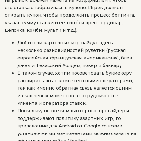
на рынок, должен нажать на коэффициент, чтобы
его ставка отобразилась в купоне. Игрок должен
открыть купон, чтобы продолжить процесс беттинга,
указав сумму ставки и ее тип (экспресс, ординар,
цепочка, комби, мульти и т.д.).
Любители карточных игр найдут здесь
несколько разновидностей рулетки (русская,
европейская, французская, американская), блек
джек и Техасский Холдем, покер и баккару.
В таком случае, хотим посоветовать букмекеру
расширить штат компетентными операторами,
так как именно обратная связь является одним
из ключевых моментов в сотрудничестве
клиента и оператора ставок.
Поскольку не все компьютерные провайдеры
поддерживают политику азартных игр, то
приложение для Android от Google со всеми
установочными компонентами можно скачать на